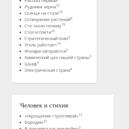
Рассказ первый
10
Рудники зерна
10
Солнце на столе
6
Сотворение растений
19
Сто тысяч почему
22
Стол и плита
6
Стратегический план
10
Уголь работает
5
Фонари загораются
3
Химический цех нашей страны
9
Шкаф
4
Электрическая страна
Человек и стихия
12
«Укрощение строптивой»
32
Бородин
5
В дни мира и в дни войны