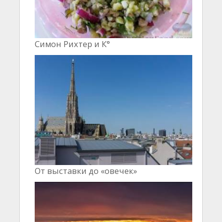
Симон Рихтер и К°
От выставки до «овечек»