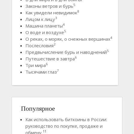
5
Законы ветров и бурь
8
Как увидели невидимок
3
Лицом к лицу
4
Машина планеты
5
О воде и воздухе
4
О реках, о морях, о снежных вершинах
2
Послесловия
5
Предвычисление бурь и наводнений
6
Путешествие в завтра
6
Три мира
7
Тысячами глаз
Популярное
Как использовать биткоины в России:
руководство по покупке, продаже и
11
обмену