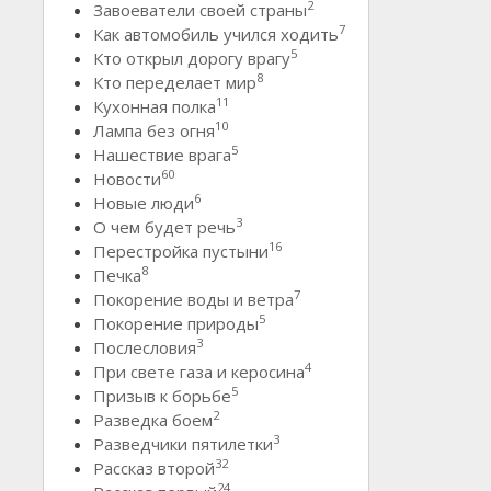
2
Завоеватели своей страны
7
Как автомобиль учился ходить
5
Кто открыл дорогу врагу
8
Кто переделает мир
11
Кухонная полка
10
Лампа без огня
5
Нашествие врага
60
Новости
6
Новые люди
3
О чем будет речь
16
Перестройка пустыни
8
Печка
7
Покорение воды и ветра
5
Покорение природы
3
Послесловия
4
При свете газа и керосина
5
Призыв к борьбе
2
Разведка боем
3
Разведчики пятилетки
32
Рассказ второй
24