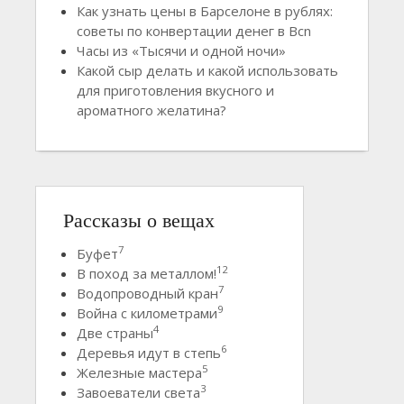
Как узнать цены в Барселоне в рублях:
советы по конвертации денег в Bcn
Часы из «Тысячи и одной ночи»
Какой сыр делать и какой использовать
для приготовления вкусного и
ароматного желатина?
Рассказы о вещах
7
Буфет
12
В поход за металлом!
7
Водопроводный кран
9
Война с километрами
4
Две страны
6
Деревья идут в степь
5
Железные мастера
3
Завоеватели света