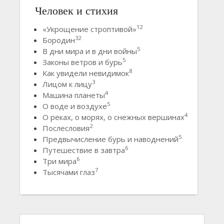
Человек и стихия
12
«Укрощение строптивой»
32
Бородин
5
В дни мира и в дни войны
5
Законы ветров и бурь
8
Как увидели невидимок
3
Лицом к лицу
4
Машина планеты
5
О воде и воздухе
4
О реках, о морях, о снежных вершинах
2
Послесловия
5
Предвычисление бурь и наводнений
6
Путешествие в завтра
6
Три мира
7
Тысячами глаз