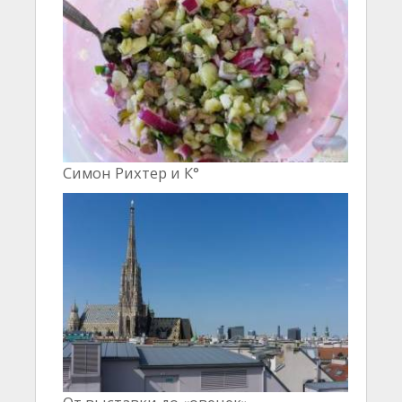
Симон Рихтер и К°