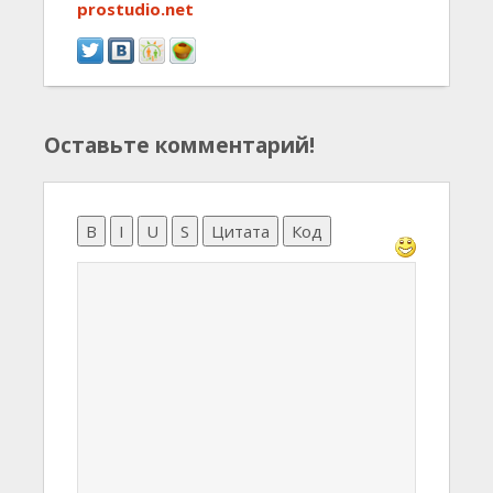
prostudio.net
Оставьте комментарий!
B
I
U
S
Цитата
Код