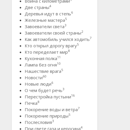
Война с километрами
4
Две страны
6
Деревья идут в степь
5
Железные мастера
3
Завоеватели света
2
Завоеватели своей страны
7
Как автомобиль учился ходить
5
Кто открыл дорогу врагу
8
Кто переделает мир
11
Кухонная полка
10
Лампа без огня
5
Нашествие врага
60
Новости
6
Новые люди
3
О чем будет речь
16
Перестройка пустыни
8
Печка
7
Покорение воды и ветра
5
Покорение природы
3
Послесловия
4
При свете газа и керосина