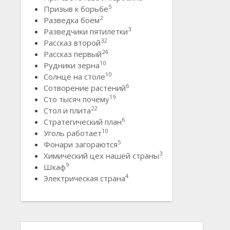
5
Призыв к борьбе
2
Разведка боем
3
Разведчики пятилетки
32
Рассказ второй
24
Рассказ первый
10
Рудники зерна
10
Солнце на столе
6
Сотворение растений
19
Сто тысяч почему
22
Стол и плита
6
Стратегический план
10
Уголь работает
5
Фонари загораются
3
Химический цех нашей страны
9
Шкаф
4
Электрическая страна