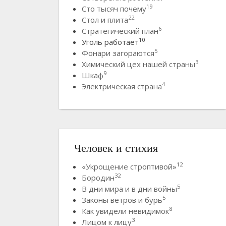
19
Сто тысяч почему
22
Стол и плита
6
Стратегический план
10
Уголь работает
5
Фонари загораются
3
Химический цех нашей страны
9
Шкаф
4
Электрическая страна
Человек и стихия
12
«Укрощение строптивой»
32
Бородин
5
В дни мира и в дни войны
5
Законы ветров и бурь
8
Как увидели невидимок
3
Лицом к лицу