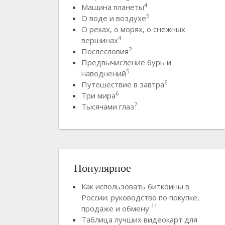
4
Машина планеты
5
О воде и воздухе
О реках, о морях, о снежных
4
вершинах
2
Послесловия
Предвычисление бурь и
5
наводнений
6
Путешествие в завтра
6
Три мира
7
Тысячами глаз
Популярное
Как использовать биткоины в
России: руководство по покупке,
11
продаже и обмену
Таблица лучших видеокарт для