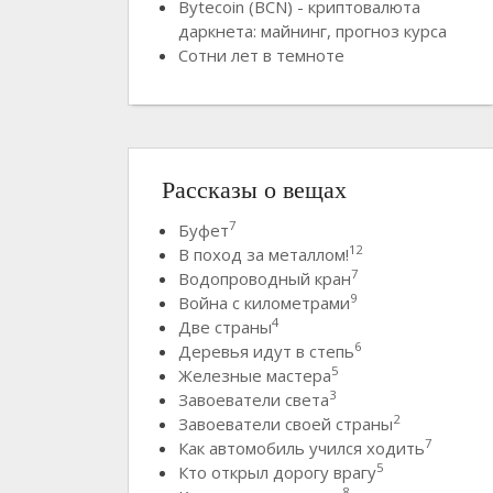
Bytecoin (BCN) - криптовалюта
даркнета: майнинг, прогноз курса
Сотни лет в темноте
Рассказы о вещах
7
Буфет
12
В поход за металлом!
7
Водопроводный кран
9
Война с километрами
4
Две страны
6
Деревья идут в степь
5
Железные мастера
3
Завоеватели света
2
Завоеватели своей страны
7
Как автомобиль учился ходить
5
Кто открыл дорогу врагу
8