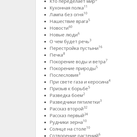
Кто переделает мир
11
Кухонная полка
10
Лампа без огня
5
Нашествие врага
60
Новости
6
Новые люди
3
О чем будет речь
16
Перестройка пустыни
8
Печка
7
Покорение воды и ветра
5
Покорение природы
3
Послесловия
4
При свете газа и керосина
5
Призыв к борьбе
2
Разведка боем
3
Разведчики пятилетки
32
Рассказ второй
24
Рассказ первый
10
Рудники зерна
10
Солнце на столе
6
Сотворение растений