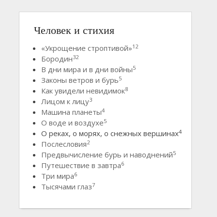
Человек и стихия
12
«Укрощение строптивой»
32
Бородин
5
В дни мира и в дни войны
5
Законы ветров и бурь
8
Как увидели невидимок
3
Лицом к лицу
4
Машина планеты
5
О воде и воздухе
4
О реках, о морях, о снежных вершинах
2
Послесловия
5
Предвычисление бурь и наводнений
6
Путешествие в завтра
6
Три мира
7
Тысячами глаз