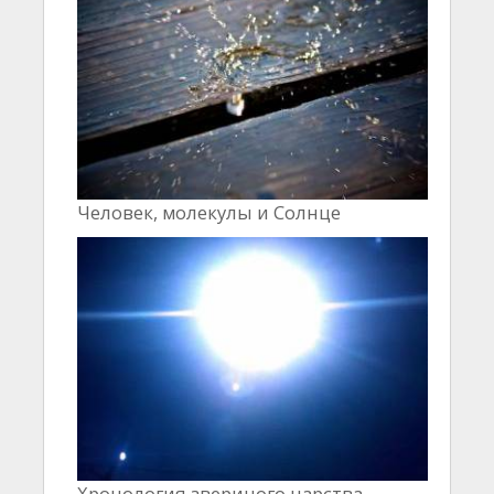
Человек, молекулы и Cолнце
Хронология звериного царства