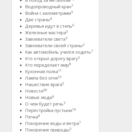
В поход за металлом!
7
Водопроводный кран
9
Война с километрами
4
Две страны
6
Деревья идут в степь
5
Железные мастера
3
Завоеватели света
2
Завоеватели своей страны
7
Как автомобиль учился ходить
5
Кто открыл дорогу врагу
8
Кто переделает мир
11
Кухонная полка
10
Лампа без огня
5
Нашествие врага
60
Новости
6
Новые люди
3
О чем будет речь
16
Перестройка пустыни
8
Печка
7
Покорение воды и ветра
5
Покорение природы