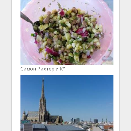
Симон Рихтер и К°