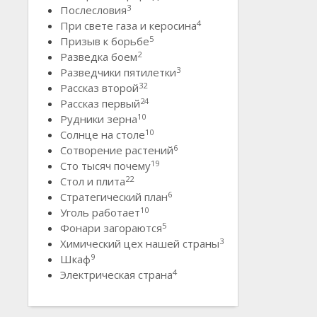
3
Послесловия
4
При свете газа и керосина
5
Призыв к борьбе
2
Разведка боем
3
Разведчики пятилетки
32
Рассказ второй
24
Рассказ первый
10
Рудники зерна
10
Солнце на столе
6
Сотворение растений
19
Сто тысяч почему
22
Стол и плита
6
Стратегический план
10
Уголь работает
5
Фонари загораются
3
Химический цех нашей страны
9
Шкаф
4
Электрическая страна