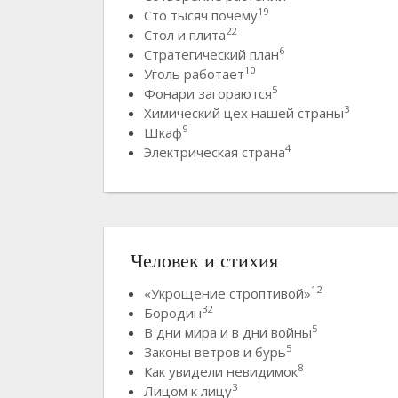
19
Сто тысяч почему
22
Стол и плита
6
Стратегический план
10
Уголь работает
5
Фонари загораются
3
Химический цех нашей страны
9
Шкаф
4
Электрическая страна
Человек и стихия
12
«Укрощение строптивой»
32
Бородин
5
В дни мира и в дни войны
5
Законы ветров и бурь
8
Как увидели невидимок
3
Лицом к лицу