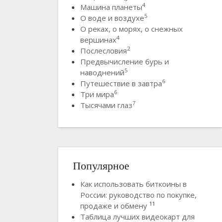
4
Машина планеты
5
О воде и воздухе
О реках, о морях, о снежных
4
вершинах
2
Послесловия
Предвычисление бурь и
5
наводнений
6
Путешествие в завтра
6
Три мира
7
Тысячами глаз
Популярное
Как использовать биткоины в
России: руководство по покупке,
11
продаже и обмену
Таблица лучших видеокарт для