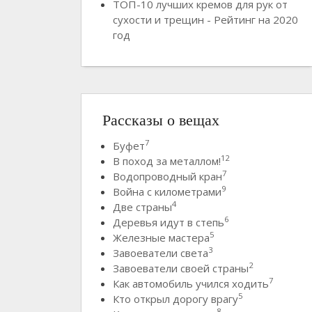
ТОП-10 лучших кремов для рук от
сухости и трещин - Рейтинг на 2020
год
Рассказы о вещах
7
Буфет
12
В поход за металлом!
7
Водопроводный кран
9
Война с километрами
4
Две страны
6
Деревья идут в степь
5
Железные мастера
3
Завоеватели света
2
Завоеватели своей страны
7
Как автомобиль учился ходить
5
Кто открыл дорогу врагу
8