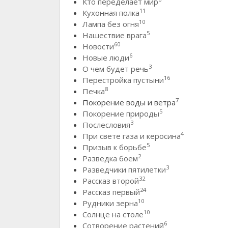
Кто переделает мир
11
Кухонная полка
10
Лампа без огня
5
Нашествие врага
60
Новости
6
Новые люди
3
О чем будет речь
16
Перестройка пустыни
8
Печка
7
Покорение воды и ветра
5
Покорение природы
3
Послесловия
4
При свете газа и керосина
5
Призыв к борьбе
2
Разведка боем
3
Разведчики пятилетки
32
Рассказ второй
24
Рассказ первый
10
Рудники зерна
10
Солнце на столе
6
Сотворение растений