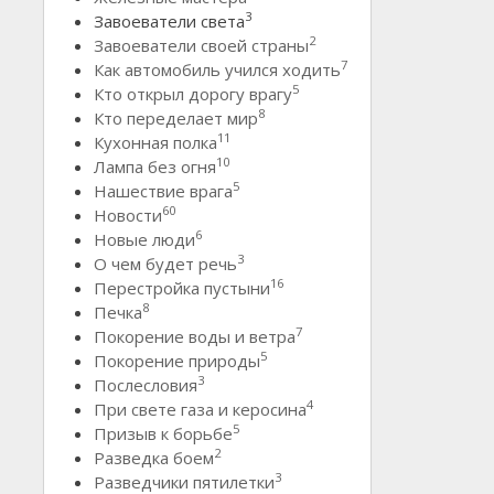
3
Завоеватели света
2
Завоеватели своей страны
7
Как автомобиль учился ходить
5
Кто открыл дорогу врагу
8
Кто переделает мир
11
Кухонная полка
10
Лампа без огня
5
Нашествие врага
60
Новости
6
Новые люди
3
О чем будет речь
16
Перестройка пустыни
8
Печка
7
Покорение воды и ветра
5
Покорение природы
3
Послесловия
4
При свете газа и керосина
5
Призыв к борьбе
2
Разведка боем
3
Разведчики пятилетки