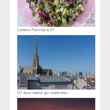
Симон Рихтер и К°
От выставки до «овечек»