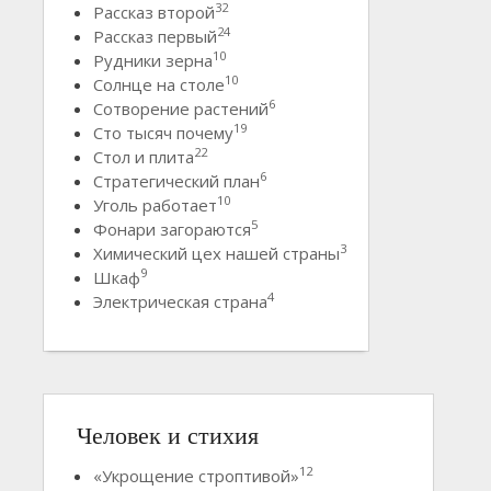
32
Рассказ второй
24
Рассказ первый
10
Рудники зерна
10
Солнце на столе
6
Сотворение растений
19
Сто тысяч почему
22
Стол и плита
6
Стратегический план
10
Уголь работает
5
Фонари загораются
3
Химический цех нашей страны
9
Шкаф
4
Электрическая страна
Человек и стихия
12
«Укрощение строптивой»