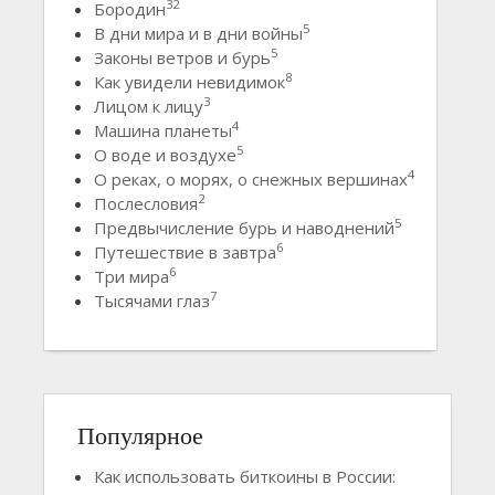
32
Бородин
5
В дни мира и в дни войны
5
Законы ветров и бурь
8
Как увидели невидимок
3
Лицом к лицу
4
Машина планеты
5
О воде и воздухе
4
О реках, о морях, о снежных вершинах
2
Послесловия
5
Предвычисление бурь и наводнений
6
Путешествие в завтра
6
Три мира
7
Тысячами глаз
Популярное
Как использовать биткоины в России: