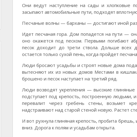
Они ведут наступление на сады и хлопковые п
засыпают автомобильные пути, подходят вплотную
Песчаные волны — барханы — достигают иной раз 
Идет песчаная гора. Дом попадется на пути — он
оно окажется под песком. Первыми погибают аб
песок доходит до трети ствола. Дольше всех д
остается только сухой пень, когда пройдет песчана
Люди бросают усадьбы и строят новые дома подал
вытесняют их из новых домов Местами в кишла
брошено и песок наступает на третий ряд.
Люди возводят укрепления — высокие глиняные с
подступает под крепость, построенную людьми, и
перевалит через гребень стены, возьмет кр
надстраивают над старой стеной новую. Растет сте
И вот рухнула глиняная крепость, пробита брешь,
вниз. Дорога к полям и усадьбам открыта.