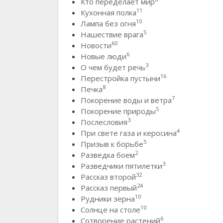
Кто переделает мир
11
Кухонная полка
10
Лампа без огня
5
Нашествие врага
60
Новости
6
Новые люди
3
О чем будет речь
16
Перестройка пустыни
8
Печка
7
Покорение воды и ветра
5
Покорение природы
3
Послесловия
4
При свете газа и керосина
5
Призыв к борьбе
2
Разведка боем
3
Разведчики пятилетки
32
Рассказ второй
24
Рассказ первый
10
Рудники зерна
10
Солнце на столе
6
Сотворение растений