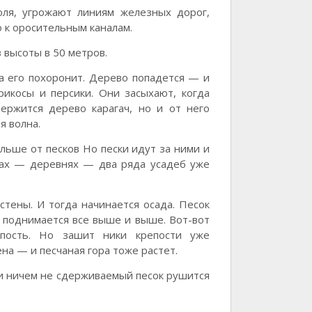
оля, угрожают линиям железных дорог,
 к оросительным каналам.
высоты в 50 метров.
а его похоронит. Дерево попадется — и
рикосы и персики. Они засыхают, когда
ержится дерево карагач, но и от него
я волна.
ьше от песков Но пески идут за ними и
ках — деревнях — два ряда усадеб уже
тены. И тогда начинается осада. Песок
 поднимается все выше и выше. Вот-вот
епость. Но зашит ники крепости уже
на — и песчаная гора тоже растет.
 и ничем не сдерживаемый песок рушится