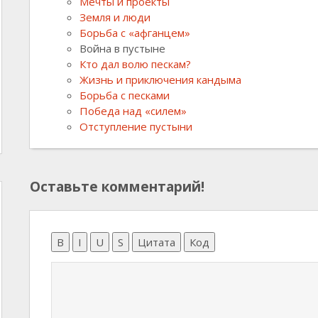
Мечты и проекты
Земля и люди
Борьба с «афганцем»
Война в пустыне
Кто дал волю пескам?
Жизнь и приключения кандыма
Борьба с песками
Победа над «силем»
Отступление пустыни
Оставьте комментарий!
B
I
U
S
Цитата
Код