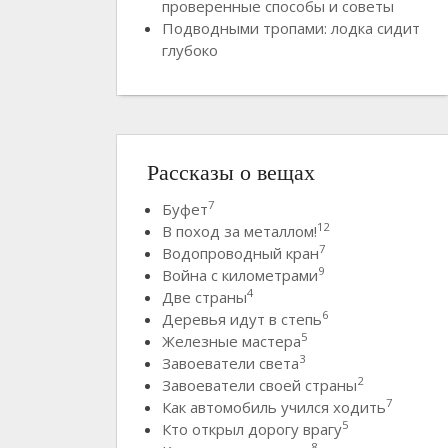
проверенные способы и советы
Подводными тропами: лодка сидит
глубоко
Рассказы о вещах
7
Буфет
12
В поход за металлом!
7
Водопроводный кран
9
Война с километрами
4
Две страны
6
Деревья идут в степь
5
Железные мастера
3
Завоеватели света
2
Завоеватели своей страны
7
Как автомобиль учился ходить
5
Кто открыл дорогу врагу
8