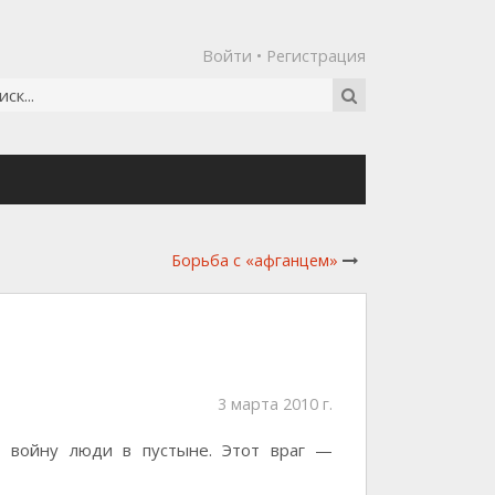
Войти
•
Регистрация
Борьба с «афганцем»
3 марта 2010 г.
т войну люди в пустыне. Этот враг —