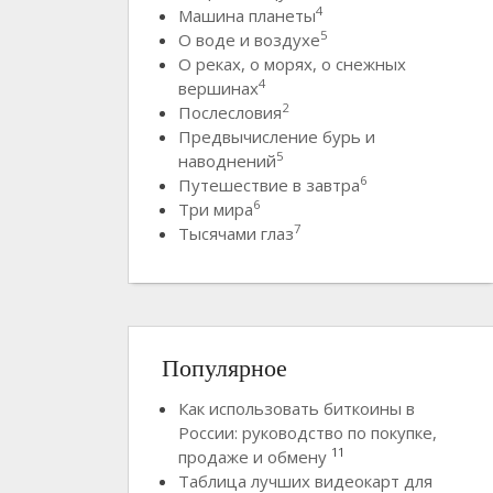
4
Машина планеты
5
О воде и воздухе
О реках, о морях, о снежных
4
вершинах
2
Послесловия
Предвычисление бурь и
5
наводнений
6
Путешествие в завтра
6
Три мира
7
Тысячами глаз
Популярное
Как использовать биткоины в
России: руководство по покупке,
11
продаже и обмену
Таблица лучших видеокарт для