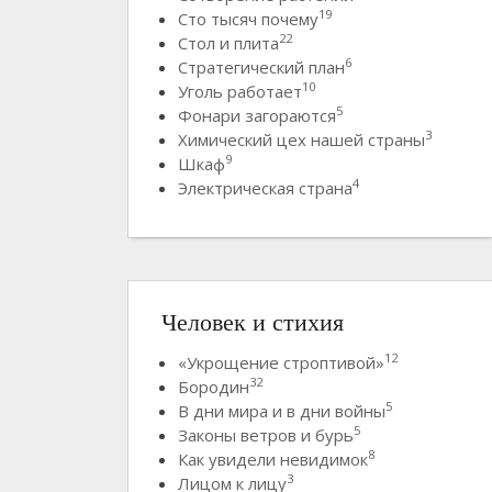
19
Сто тысяч почему
22
Стол и плита
6
Стратегический план
10
Уголь работает
5
Фонари загораются
3
Химический цех нашей страны
9
Шкаф
4
Электрическая страна
Человек и стихия
12
«Укрощение строптивой»
32
Бородин
5
В дни мира и в дни войны
5
Законы ветров и бурь
8
Как увидели невидимок
3
Лицом к лицу