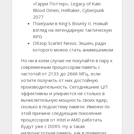
«Гарри Поттер», Legacy of Kain:
Blood Omen, Helltaker, Cyberpunk
2077
Поиграли в King’s Bounty II. Новый
взгляд на легендарную тактическую
RPG
Обзор Scarlet Nexus. Экшен, ради
которого можно стать анимешником
Но ни в коем случае не покупайте в пару к
современным процессорам память с
частотой от 2133 до 2666 МГц, если
хотите получить от них достойную
производительность. Сегодняшние ЦП
эффективны и упираются не столько в
вычислительную мощность своих ядер,
сколько в подсистему памяти. Именно по
этой причине следующие поколения
процессоров от Intel и AMD работать
будут уже с DDR5. Ну а такая
низкочастотная память, как в примерах