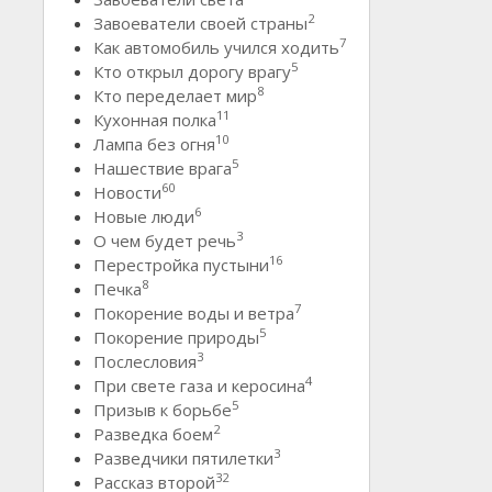
2
Завоеватели своей страны
7
Как автомобиль учился ходить
5
Кто открыл дорогу врагу
8
Кто переделает мир
11
Кухонная полка
10
Лампа без огня
5
Нашествие врага
60
Новости
6
Новые люди
3
О чем будет речь
16
Перестройка пустыни
8
Печка
7
Покорение воды и ветра
5
Покорение природы
3
Послесловия
4
При свете газа и керосина
5
Призыв к борьбе
2
Разведка боем
3
Разведчики пятилетки
32
Рассказ второй