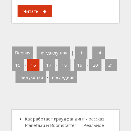
Читать
Первая
·
предыдущая
|
1
...
14
·
15
·
16
·
17
·
18
·
19
·
20
·
21
|
следующая
·
последняя
Как работает краудфандинг - рассказ
Planeta.ru и Boomstarter — Реальное