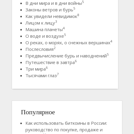
5
В дни мира и в дни войны
5
Законы ветров и бурь
8
Как увидели невидимок
3
Лицом к лицу
4
Машина планеты
5
О воде и воздухе
4
О реках, о морях, о снежных вершинах
2
Послесловия
5
Предвычисление бурь и наводнений
6
Путешествие в завтра
6
Три мира
7
Тысячами глаз
Популярное
Как использовать биткоины в России:
руководство по покупке, продаже и