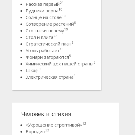
24
Рассказ первый
10
Рудники зерна
10
Солнце на столе
6
Сотворение растений
19
Сто тысяч почему
22
Стол и плита
6
Стратегический план
10
Уголь работает
5
Фонари загораются
3
Химический цех нашей страны
9
Шкаф
4
Электрическая страна
Человек и стихия
12
«Укрощение строптивой»
32
Бородин