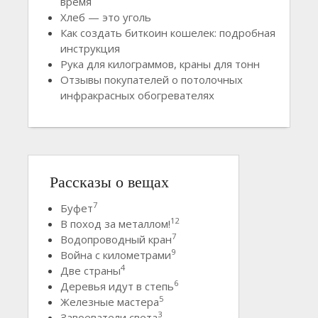
время
Хлеб — это уголь
Как создать биткоин кошелек: подробная
инструкция
Рука для килограммов, краны для тонн
Отзывы покупателей о потолочных
инфракрасных обогревателях
Рассказы о вещах
7
Буфет
12
В поход за металлом!
7
Водопроводный кран
9
Война с километрами
4
Две страны
6
Деревья идут в степь
5
Железные мастера
3
Завоеватели света