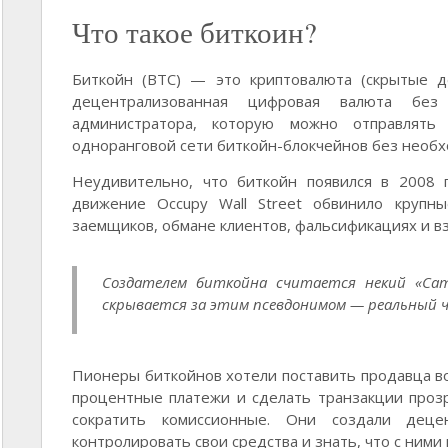
Что такое биткоин?
Биткойн (ВТС) — это криптовалюта (скрытые д
децентрализованная цифровая валюта без
администратора, которую можно отправлять
одноранговой сети биткойн-блокчейнов без необх
Неудивительно, что биткойн появился в 2008 г
движение Occupy Wall Street обвинило крупн
заемщиков, обмане клиентов, фальсификациях и в
Создателем биткойна считается некий «Са
скрывается за этим псевдонимом — реальный ч
Пионеры биткойнов хотели поставить продавца во
процентные платежи и сделать транзакции проз
сократить комиссионные. Они создали деце
контролировать свои средства и знать, что с ними