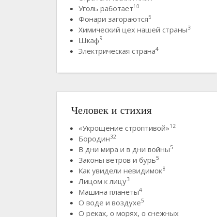
10
Уголь работает
5
Фонари загораются
3
Химический цех нашей страны
9
Шкаф
4
Электрическая страна
Человек и стихия
12
«Укрощение строптивой»
32
Бородин
5
В дни мира и в дни войны
5
Законы ветров и бурь
8
Как увидели невидимок
3
Лицом к лицу
4
Машина планеты
5
О воде и воздухе
О реках, о морях, о снежных