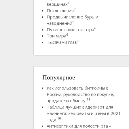
4
вершинах
2
Послесловия
Предвычисление бурь и
5
наводнений
6
Путешествие в завтра
6
Три мира
7
Тысячами глаз
Популярное
Как использовать биткоины в
России: руководство по покупке,
11
продаже и обмену
Таблица лучших видеокарт для
майнинга: хэшрейты и цены в 2021
10
году
Антисептики для полости рта -