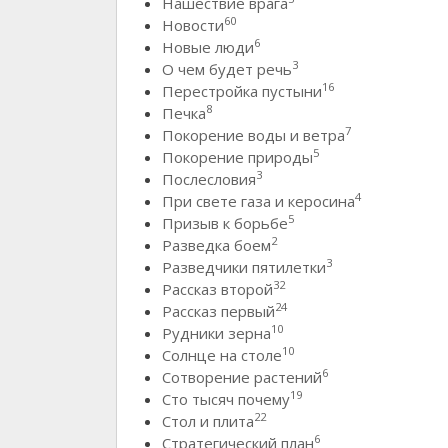
Нашествие врага
60
Новости
6
Новые люди
3
О чем будет речь
16
Перестройка пустыни
8
Печка
7
Покорение воды и ветра
5
Покорение природы
3
Послесловия
4
При свете газа и керосина
5
Призыв к борьбе
2
Разведка боем
3
Разведчики пятилетки
32
Рассказ второй
24
Рассказ первый
10
Рудники зерна
10
Солнце на столе
6
Сотворение растений
19
Сто тысяч почему
22
Стол и плита
6
Стратегический план