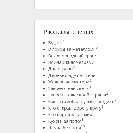
Рассказы о вещах
7
Буфет
12
В поход за металлом!
7
Водопроводный кран
9
Война с километрами
4
Две страны
6
Деревья идут в степь
5
Железные мастера
3
Завоеватели света
2
Завоеватели своей страны
7
Как автомобиль учился ходить
5
Кто открыл дорогу врагу
8
Кто переделает мир
11
Кухонная полка
10
Лампа без огня
5