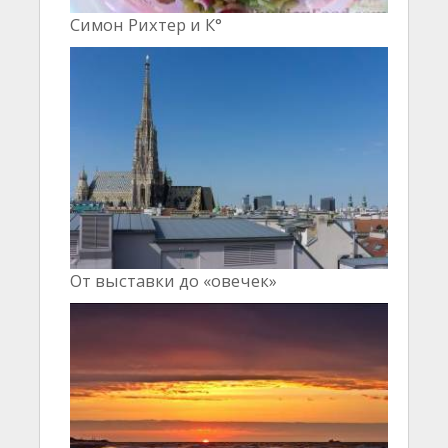
Симон Рихтер и К°
От выставки до «овечек»