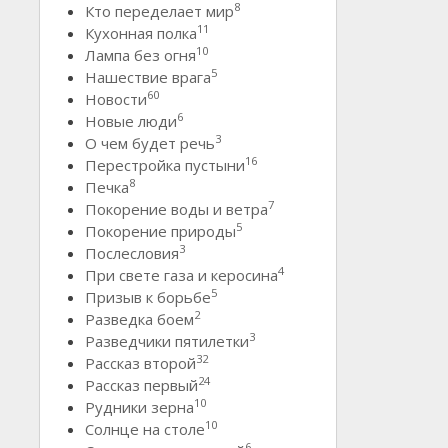
8
Кто переделает мир
11
Кухонная полка
10
Лампа без огня
5
Нашествие врага
60
Новости
6
Новые люди
3
О чем будет речь
16
Перестройка пустыни
8
Печка
7
Покорение воды и ветра
5
Покорение природы
3
Послесловия
4
При свете газа и керосина
5
Призыв к борьбе
2
Разведка боем
3
Разведчики пятилетки
32
Рассказ второй
24
Рассказ первый
10
Рудники зерна
10
Солнце на столе
6