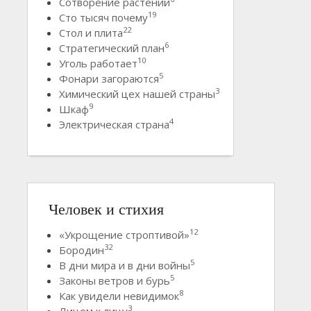
Сотворение растений
19
Сто тысяч почему
22
Стол и плита
6
Стратегический план
10
Уголь работает
5
Фонари загораются
3
Химический цех нашей страны
9
Шкаф
4
Электрическая страна
Человек и стихия
12
«Укрощение строптивой»
32
Бородин
5
В дни мира и в дни войны
5
Законы ветров и бурь
8
Как увидели невидимок
3
Лицом к лицу