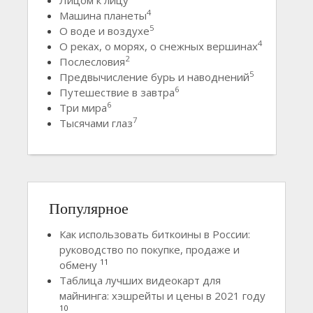
4
Машина планеты
5
О воде и воздухе
4
О реках, о морях, о снежных вершинах
2
Послесловия
5
Предвычисление бурь и наводнений
6
Путешествие в завтра
6
Три мира
7
Тысячами глаз
Популярное
Как использовать биткоины в России:
руководство по покупке, продаже и
11
обмену
Таблица лучших видеокарт для
майнинга: хэшрейты и цены в 2021 году
10