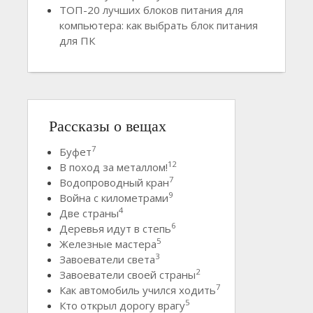
ТОП-20 лучших блоков питания для
компьютера: как выбрать блок питания
для ПК
Рассказы о вещах
7
Буфет
12
В поход за металлом!
7
Водопроводный кран
9
Война с километрами
4
Две страны
6
Деревья идут в степь
5
Железные мастера
3
Завоеватели света
2
Завоеватели своей страны
7
Как автомобиль учился ходить
5
Кто открыл дорогу врагу