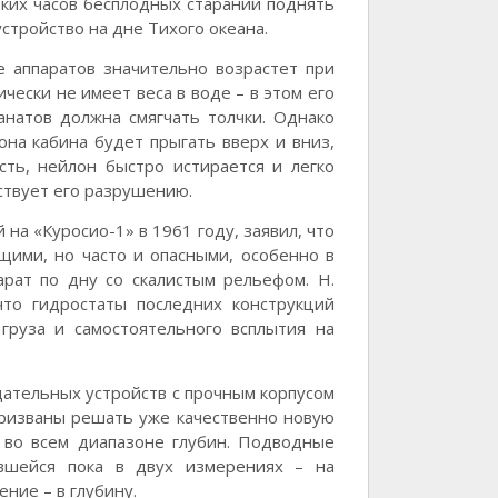
ьких часов бесплодных стараний поднять
стройство на дне Тихого океана.
е аппаратов значительно возрастет при
чески не имеет веса в воде – в этом его
анатов должна смягчать толчки. Однако
она кабина будет прыгать вверх и вниз,
сть, нейлон быстро истирается и легко
ствует его разрушению.
на «Куросио-1» в 1961 году, заявил, что
щими, но часто и опасными, особенно в
арат по дну со скалистым рельефом. Н.
что гидростаты последних конструкций
груза и самостоятельного всплытия на
ательных устройств с прочным корпусом
призваны решать уже качественно новую
а во всем диапазоне глубин. Подводные
авшейся пока в двух измерениях – на
ние – в глубину.