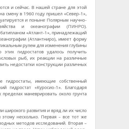
тся и сейчас. В нашей стране для этой
 на смену в 1960 году пришел «Север-1»,
луатируется и поныне Полярным научно-
озяйства и океанографии (ПИНРО).
 батипланом «Атлант-1», принадлежащий
кеанографии (Атлантниро), имеет форму
тикальным рулем для изменения глубины
 этих гидростатов удалось получить
словых рыб, их реакции на различные
вить недостатки конструкции различных
ые гидростаты, имеющие собственный
ский гидростат «Куросио-1». Благодаря
х пределах маневрировать около грунта
ли широкого развития и вряд ли их число
 этому несколько. Первая – все тот же
водных методов исследований. Вторая –