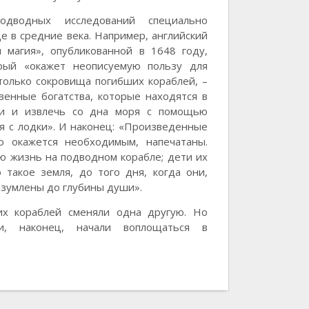
одводных исследований специально
е в средние века. Например, английский
 магия», опубликованной в 1648 году,
рый «окажет неописуемую пользу для
только сокровища погибших кораблей, –
венные богатства, которые находятся в
ти и извлечь со дна моря с помощью
я с лодки». И наконец: «Произведенные
о окажется необходимым, напечатаны.
ю жизнь на подводном корабле; дети их
 такое земля, до того дня, когда они,
изумлены до глубины души».
их кораблей сменяли одна другую. Но
и, наконец, начали воплощаться в