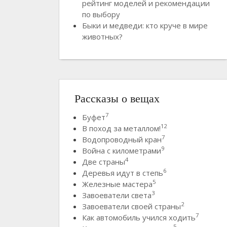
рейтинг моделей и рекомендации
по выбору
Быки и медведи: кто круче в мире
животных?
Рассказы о вещах
7
Буфет
12
В поход за металлом!
7
Водопроводный кран
9
Война с километрами
4
Две страны
6
Деревья идут в степь
5
Железные мастера
3
Завоеватели света
2
Завоеватели своей страны
7
Как автомобиль учился ходить
5