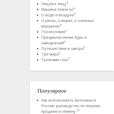
3
Лицом к лицу
4
Машина планеты
5
О воде и воздухе
О реках, о морях, о снежных
4
вершинах
2
Послесловия
Предвычисление бурь и
5
наводнений
6
Путешествие в завтра
6
Три мира
7
Тысячами глаз
Популярное
Как использовать биткоины в
России: руководство по покупке,
11
продаже и обмену