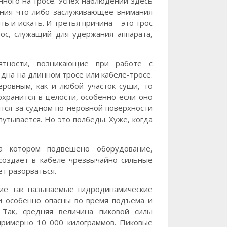
ного на тросе. Успех наблюдений здесь
рения что-либо заслуживающее внимания
ть и искать. И третья причина – это трос
рос, служащий для удержания аппарата,
ятности, возникающие при работе с
дна на длинном тросе или кабеле-тросе.
ровным, как и любой участок суши, то
хранится в целости, особенно если оно
ится за судном по неровной поверхности
путывается. Но это полбеды. Хуже, когда
на котором подвешено оборудование,
 создает в кабеле чрезвычайно сильные
т разорваться.
ие так называемые гидродинамические
и особенно опасны во время подъема и
 Так, средняя величина пиковой силы
 примерно 10 000 килограммов. Пиковые