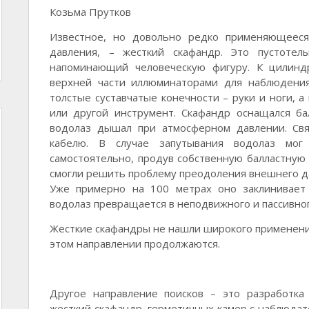
Козьма Прутков
Известное, но довольно редко применяющеес
давления, – жесткий скафандр. Это пустотел
напоминающий человеческую фигуру. К цилинд
верхней части иллюминаторами для наблюдени
толстые суставчатые конечности – руки и ноги, 
или другой инструмент. Скафандр оснащался ба
водолаз дышал при атмосферном давлении. Свя
кабелю. В случае запутывания водолаз мо
самостоятельно, продув собственную балластную 
смогли решить проблему преодоления внешнего да
Уже примерно на 100 метрах оно заклинивает
водолаз превращается в неподвижного и пассивно
Жесткие скафандры не нашли широкого применения
этом направлении продолжаются.
Другое направление поисков – это разработка
жесткий скафандр, герметичных камер с наблюдат