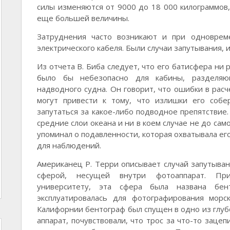
силы изменяются от 9000 до 18 000 килограммов,
еще большей величины.
Затруднения часто возникают и при одноврем
электрического кабеля. Были случаи запутывания, 
Из отчета В. Биба следует, что его батисфера ни р
было бы небезопасно для кабины, разделяю
надводного судна. Он говорит, что ошибки в рас
могут привести к тому, что излишки его собе
запутаться за какое-либо подводное препятствие.
средние слои океана и ни в коем случае не до сам
упоминал о подавленности, которая охватывала ег
для наблюдений.
Американец Р. Терри описывает случай запутыван
сферой, несущей внутри фотоаппарат. При
университету, эта сфера была названа бе
эксплуатировалась для фотографирования мор
Калифорнии бентограф был спущен в одно из глубо
аппарат, почувствовали, что трос за что-то заце