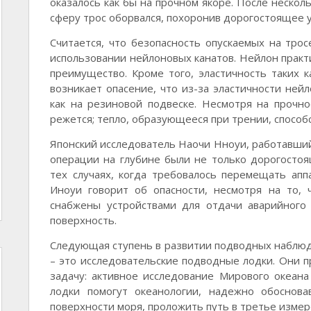
оказалось как бы на прочном якоре. После нескол
сферу трос оборвался, похоронив дорогостоящее у
Считается, что безопасность опускаемых на трос
использовании нейлоновых канатов. Нейлон практи
преимущество. Кроме того, эластичность таких к
возникает опасение, что из-за эластичности нейл
как на резиновой подвеске. Несмотря на прочно
режется; тепло, образующееся при трении, способ
Японский исследователь Наочи Нноуи, работавший 
операции на глубине были не только дорогостоя
тех случаях, когда требовалось перемещать апп
Иноуи говорит об опасности, несмотря на то, 
снабжены устройствами для отдачи аварийного 
поверхность.
Следующая ступень в развитии подводных наблюд
– это исследовательские подводные лодки. Они 
задачу: активное исследование Мирового океан
лодки помогут океанологии, надежно обоснов
поверхности моря, проложить путь в третье измере