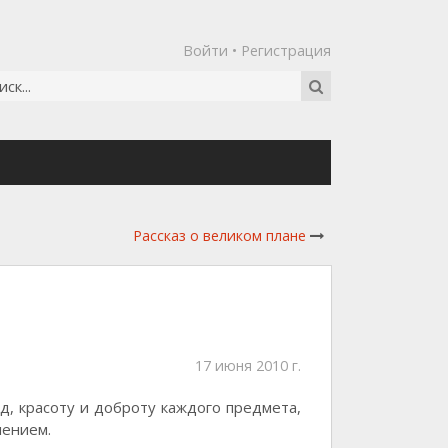
Войти
•
Регистрация
Рассказ о великом плане
17 июня 2010 г.
д, красоту и доброту каждого предмета,
лением.