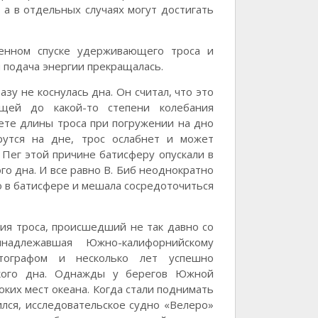
 а в отдельных случаях могут достигать
енном спуске удерживающего троса и
и подача энергии прекращалась.
азу не коснулась дна. Он считал, что это
щей до какой-то степени колебания
чете длины троса при погружении на дно
рутся на дне, трос ослабнет и может
 Пег этой причине батисферу опускали в
ого дна. И все равно В. Биб неоднократно
о в батисфере и мешала сосредоточиться
ия троса, происшедший не так давно со
надлежавшая Южно-калифорнийскому
нтографом и несколько лет успешно
ского дна. Однажды у берегов Южной
ких мест океана. Когда стали поднимать
пился, исследовательское судно «Велеро»