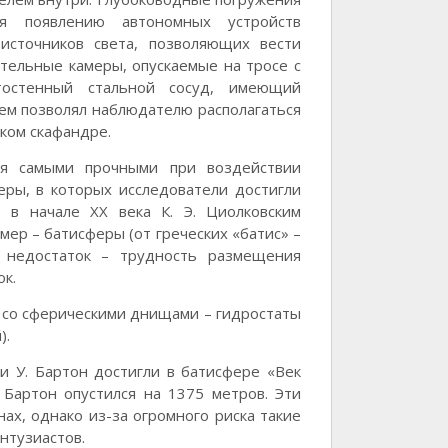
я появлению автономных устройств
источников света, позволяющих вести
тельные камеры, опускаемые на тросе с
тостенный стальной сосуд, имеющий
ем позволял наблюдателю располагаться
ком скафандре.
ся самыми прочными при воздействии
еры, в которых исследователи достигли
в начале XX века К. Э. Циолковским
ер – батисферы (от греческих «батис» –
 недостаток – трудность размещения
к.
 со сферическими днищами – гидростаты
).
и У. Бартон достигли в батисфере «Век
 Бартон опустился на 1375 метров. Эти
ах, однако из-за огромного риска такие
нтузиастов.