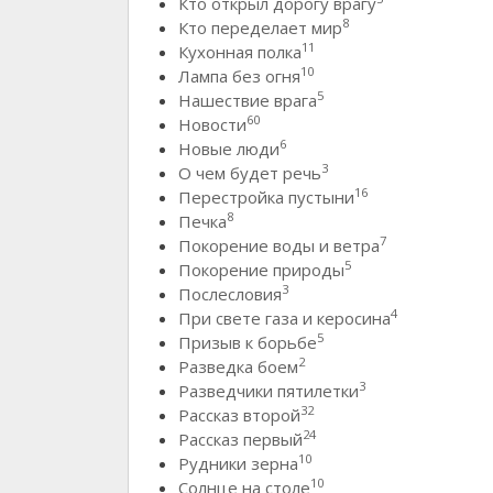
Кто открыл дорогу врагу
8
Кто переделает мир
11
Кухонная полка
10
Лампа без огня
5
Нашествие врага
60
Новости
6
Новые люди
3
О чем будет речь
16
Перестройка пустыни
8
Печка
7
Покорение воды и ветра
5
Покорение природы
3
Послесловия
4
При свете газа и керосина
5
Призыв к борьбе
2
Разведка боем
3
Разведчики пятилетки
32
Рассказ второй
24
Рассказ первый
10
Рудники зерна
10
Солнце на столе