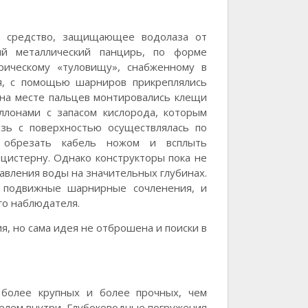
я средство, защищающее водолаза от
ый металлический панцирь, по форме
рическому «туловищу», снабженному в
я, с помощью шарниров прикреплялись
а на месте пальцев монтировались клещи
ллонами с запасом кислорода, которым
зь с поверхностью осуществлялась по
г обрезать кабель ножом и всплыть
цистерну. Однако конструкторы пока не
вления воды на значительных глубинах.
 подвижные шарнирные сочленения, и
го наблюдателя.
, но сама идея не отброшена и поиски в
 более крупных и более прочных, чем
елем внутри. Глубоководные погружения