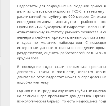
Гидростаты для подводных наблюдений применяю
цели использовался гидростат ГКС-6, а затем ему
рассчитанный на глубину до 600 метров. Он эксп
исследовательским институтом рыбного х
Оригинальный буксируемый гидростат, названный
Атлантическому институту рыбного хозяйства и о
планера и снабжен горизонтальными рулями и вер
и курса по желанию наблюдателя. С помощью
интересные данные о жизни и поведении промы
раздражители, оценить работоспособность и выя
орудий лова.
В последние годы стали появляться привязн
двигатель. Таким, в частности, является япон
двигателю этот гидростат может в определенны
подобно маятнику.
Однако и эти средства изучения глубин не получи
на земном шаре превышает два десятка. Причин
психологический барьер, то есть недооценка под