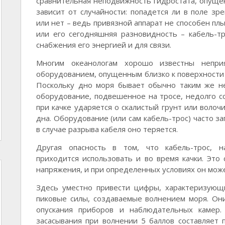
сравнительная неподвижность гидростата, опущен
зависит от случайности: попадется ли в поле з
или нет – ведь привязной аппарат не способен плы
или его сегодняшняя разновидность – кабель-т
снабжения его энергией и для связи.
Многим океанологам хорошо известны непри
оборудованием, опущенным близко к поверхности 
Поскольку дно моря бывает обычно таким же не
оборудование, подвешенное на тросе, недолго со
при качке ударяется о скалистый грунт или волоч
дна. Оборудование (или сам кабель-трос) часто за
в случае разрыва кабеля оно теряется.
Другая опасность в том, что кабель-трос, 
приходится использовать и во время качки. Это
напряжения, и при определенных условиях он може
Здесь уместно привести цифры, характеризующ
пиковые силы, создаваемые волнением моря. Он
опускания приборов и наблюдательных камер.
засасывания при волнении 5 баллов составляет