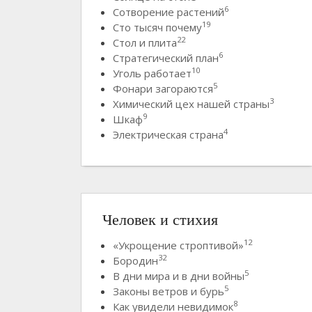
6
Сотворение растений
19
Сто тысяч почему
22
Стол и плита
6
Стратегический план
10
Уголь работает
5
Фонари загораются
3
Химический цех нашей страны
9
Шкаф
4
Электрическая страна
Человек и стихия
12
«Укрощение строптивой»
32
Бородин
5
В дни мира и в дни войны
5
Законы ветров и бурь
8
Как увидели невидимок