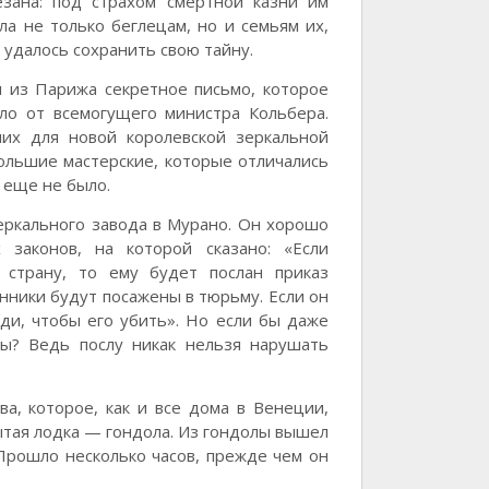
зана: под страхом смертной казни им
а не только беглецам, но и семьям их,
 удалось сохранить свою тайну.
л из Парижа секретное письмо, которое
ыло от всемогущего министра Кольбера.
их для новой королевской зеркальной
ольшие мастерские, которые отличались
 еще не было.
зеркального завода в Мурано. Он хорошо
 законов, на которой сказано: «Если
 страну, то ему будет послан приказ
енники будут посажены в тюрьму. Если он
юди, чтобы его убить». Но если бы даже
ды? Ведь послу никак нельзя нарушать
а, которое, как и все дома в Венеции,
ытая лодка — гондола. Из гондолы вышел
Прошло несколько часов, прежде чем он