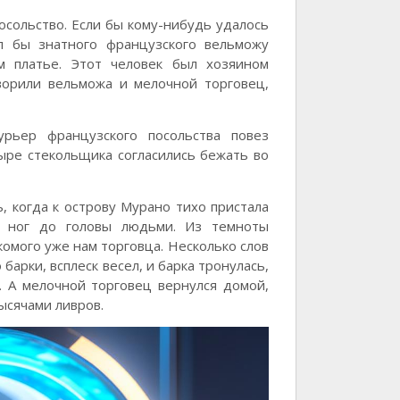
осольство. Если бы кому-нибудь удалось
ел бы знатного французского вельможу
 платье. Этот человек был хозяином
ворили вельможа и мелочной торговец,
урьер французского посольства повез
ыре стекольщика согласились бежать во
 когда к острову Мурано тихо пристала
 ног до головы людьми. Из темноты
омого уже нам торговца. Несколько слов
 барки, всплеск весел, и барка тронулась,
 А мелочной торговец вернулся домой,
ысячами ливров.