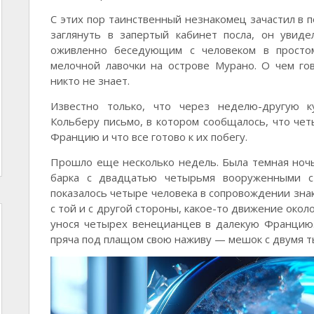
С этих пор таинственный незнакомец зачастил в п
заглянуть в запертый кабинет посла, он увид
оживленно беседующим с человеком в простом
мелочной лавочки на острове Мурано. О чем го
никто не знает.
Известно только, что через неделю-другую к
Кольберу письмо, в котором сообщалось, что чет
Францию и что все готово к их побегу.
Прошло еще несколько недель. Была темная ночь,
барка с двадцатью четырьмя вооруженными с
показалось четыре человека в сопровождении знак
с той и с другой стороны, какое-то движение около
унося четырех венецианцев в далекую Францию.
пряча под плащом свою наживу — мешок с двумя т