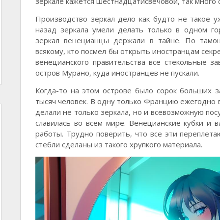
зеркале кажется шестнадцатисвечовой, так много с
Производство зеркал дело как будто не такое у
назад зеркала умели делать только в одном г
зеркал венецианцы держали в тайне. По тамош
всякому, кто посмел бы открыть иностранцам секр
венецианского правительства все стекольные 
остров Мурано, куда иностранцев не пускали.
Когда-то на этом острове было сорок больших з
тысяч человек. В одну только Францию ежегодно 
делали не только зеркала, но и всевозможную посу
славилась во всем мире. Венецианские кубки и
работы. Трудно поверить, что все эти переплета
стебли сделаны из такого хрупкого материала.