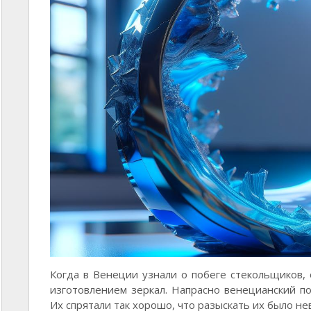
Когда в Венеции узнали о побеге стекольщиков,
изготовлением зеркал. Напрасно венецианский пос
Их спрятали так хорошо, что разыскать их было н