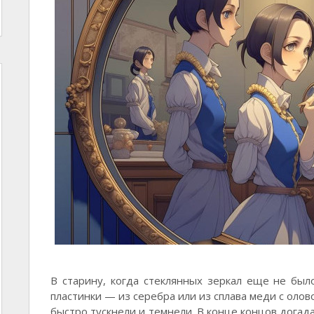
В старину, когда стеклянных зеркал еще не был
пластинки — из серебра или из сплава меди с олов
быстро тускнели и темнели. В конце концов догад