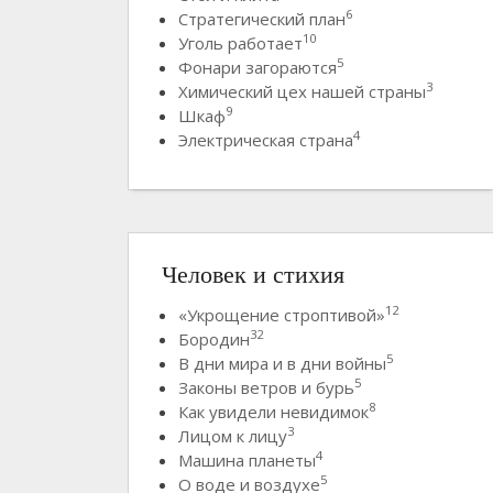
6
Стратегический план
10
Уголь работает
5
Фонари загораются
3
Химический цех нашей страны
9
Шкаф
4
Электрическая страна
Человек и стихия
12
«Укрощение строптивой»
32
Бородин
5
В дни мира и в дни войны
5
Законы ветров и бурь
8
Как увидели невидимок
3
Лицом к лицу
4
Машина планеты
5
О воде и воздухе