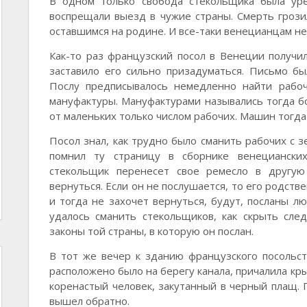
В одном только свобода стекольщика была уре
воспрещали выезд в чужие страны. Смерть грозил
оставшимся на родине. И все-таки венецианцам не
Как-то раз французский посол в Венеции получи
заставило его сильно призадуматься. Письмо б
Послу предписывалось немедленно найти рабоч
мануфактуры. Мануфактурами назывались тогда б
от маленьких только числом рабочих. Машин тогда
Посол знал, как трудно было сманить рабочих с 
помнил ту страницу в сборнике венецианских
стекольщик перенесет свое ремесло в другую
вернуться. Если он не послушается, то его родств
и тогда не захочет вернуться, будут, посланы л
удалось сманить стекольщиков, как скрыть сле
законы той страны, в которую он послан.
В тот же вечер к зданию французского посольств
расположено было на берегу канала, причалила кр
коренастый человек, закутанный в черный плащ. 
вышел обратно.