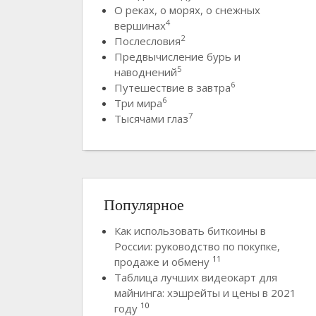
О реках, о морях, о снежных
4
вершинах
2
Послесловия
Предвычисление бурь и
5
наводнений
6
Путешествие в завтра
6
Три мира
7
Тысячами глаз
Популярное
Как использовать биткоины в
России: руководство по покупке,
11
продаже и обмену
Таблица лучших видеокарт для
майнинга: хэшрейты и цены в 2021
10
году