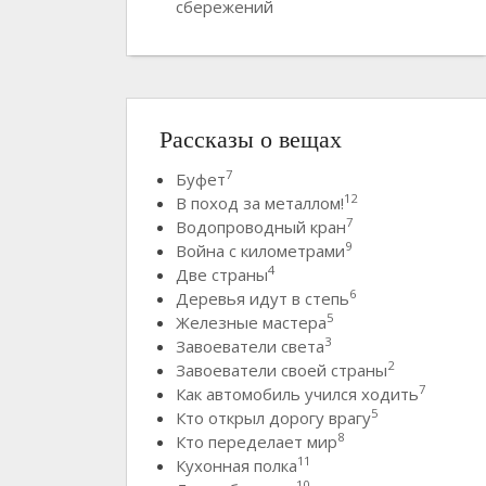
сбережений
Рассказы о вещах
7
Буфет
12
В поход за металлом!
7
Водопроводный кран
9
Война с километрами
4
Две страны
6
Деревья идут в степь
5
Железные мастера
3
Завоеватели света
2
Завоеватели своей страны
7
Как автомобиль учился ходить
5
Кто открыл дорогу врагу
8
Кто переделает мир
11
Кухонная полка
10