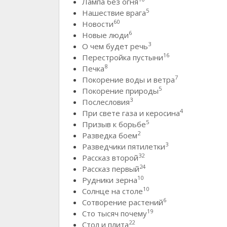
Лампа без огня
5
Нашествие врага
60
Новости
6
Новые люди
3
О чем будет речь
16
Перестройка пустыни
8
Печка
7
Покорение воды и ветра
5
Покорение природы
3
Послесловия
4
При свете газа и керосина
5
Призыв к борьбе
2
Разведка боем
3
Разведчики пятилетки
32
Рассказ второй
24
Рассказ первый
10
Рудники зерна
10
Солнце на столе
6
Сотворение растений
19
Сто тысяч почему
22
Стол и плита