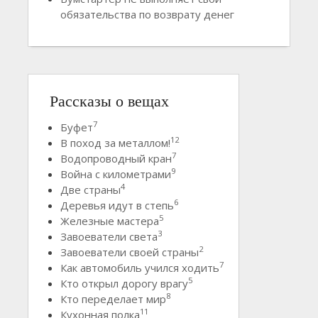
обязательства по возврату денег
Рассказы о вещах
7
Буфет
12
В поход за металлом!
7
Водопроводный кран
9
Война с километрами
4
Две страны
6
Деревья идут в степь
5
Железные мастера
3
Завоеватели света
2
Завоеватели своей страны
7
Как автомобиль учился ходить
5
Кто открыл дорогу врагу
8
Кто переделает мир
11
Кухонная полка