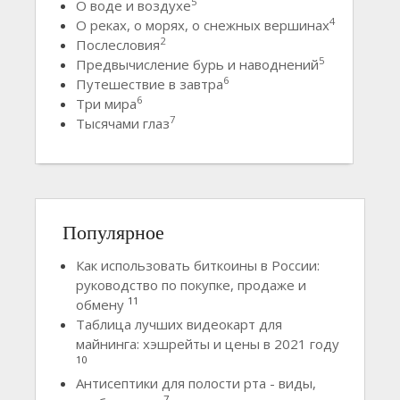
5
О воде и воздухе
4
О реках, о морях, о снежных вершинах
2
Послесловия
5
Предвычисление бурь и наводнений
6
Путешествие в завтра
6
Три мира
7
Тысячами глаз
Популярное
Как использовать биткоины в России:
руководство по покупке, продаже и
11
обмену
Таблица лучших видеокарт для
майнинга: хэшрейты и цены в 2021 году
10
Антисептики для полости рта - виды,
7