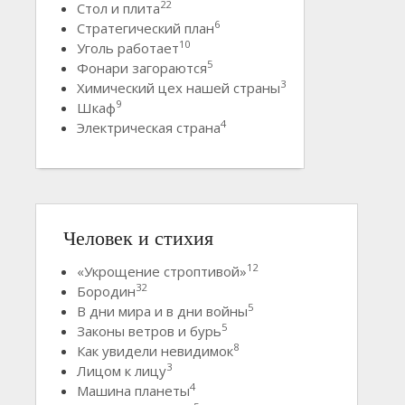
22
Стол и плита
6
Стратегический план
10
Уголь работает
5
Фонари загораются
3
Химический цех нашей страны
9
Шкаф
4
Электрическая страна
Человек и стихия
12
«Укрощение строптивой»
32
Бородин
5
В дни мира и в дни войны
5
Законы ветров и бурь
8
Как увидели невидимок
3
Лицом к лицу
4
Машина планеты