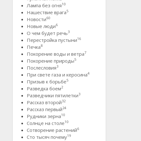
10
Лампа без огня
5
Нашествие врага
60
Новости
6
Новые люди
3
О чем будет речь
16
Перестройка пустыни
8
Печка
7
Покорение воды и ветра
5
Покорение природы
3
Послесловия
4
При свете газа и керосина
5
Призыв к борьбе
2
Разведка боем
3
Разведчики пятилетки
32
Рассказ второй
24
Рассказ первый
10
Рудники зерна
10
Солнце на столе
6
Сотворение растений
19
Сто тысяч почему