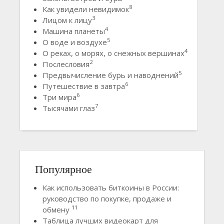
8
Как увидели невидимок
3
Лицом к лицу
4
Машина планеты
5
О воде и воздухе
4
О реках, о морях, о снежных вершинах
2
Послесловия
5
Предвычисление бурь и наводнений
6
Путешествие в завтра
6
Три мира
7
Тысячами глаз
Популярное
Как использовать биткоины в России:
руководство по покупке, продаже и
11
обмену
Таблица лучших видеокарт для