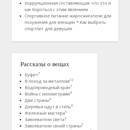
Коррупционная составляющая: что это и
как бороться с этим явлением
Спортивное питание жиросжигатели для
похужения для женщин * Как выбрать
спортпит для девушек
Рассказы о вещах
7
Буфет
12
В поход за металлом!
7
Водопроводный кран
9
Война с километрами
4
Две страны
6
Деревья идут в степь
5
Железные мастера
3
Завоеватели света
2
Завоеватели своей страны