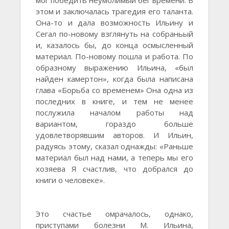
мог победить неумолимый бег времени. В
этом и заключалась трагедия его таланта.
Она-то и дала возможность Ильину и
Сегал по-новому взглянуть на собраньый
и, казалось бы, до конца осмысленный
материал. По-новому пошла и работа. По
образному выражению Ильина, «был
найден камертон», когда была написана
глава «Борьба со временем» Она одна из
последних в книге, и тем не менее
послужила началом работы над
вариантом, гораздо больше
удовлетворявшим авторов. И Ильин,
радуясь этому, сказал однажды: «Раньше
материал был над нами, а теперь мы его
хозяева Я счастлив, что добрался до
книги о человеке».
Это счастье омрачалось, однако,
приступами болезни М. Ильина,