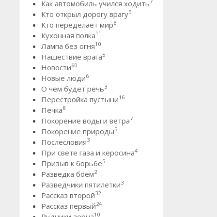
7
Как автомобиль учился ходить
5
Кто открыл дорогу врагу
8
Кто переделает мир
11
Кухонная полка
10
Лампа без огня
5
Нашествие врага
60
Новости
6
Новые люди
3
О чем будет речь
16
Перестройка пустыни
8
Печка
7
Покорение воды и ветра
5
Покорение природы
3
Послесловия
4
При свете газа и керосина
5
Призыв к борьбе
2
Разведка боем
3
Разведчики пятилетки
32
Рассказ второй
24
Рассказ первый
10
Рудники зерна