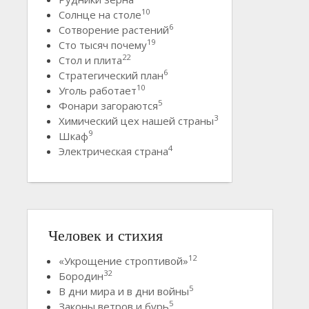
10
Солнце на столе
6
Сотворение растений
19
Сто тысяч почему
22
Стол и плита
6
Стратегический план
10
Уголь работает
5
Фонари загораются
3
Химический цех нашей страны
9
Шкаф
4
Электрическая страна
Человек и стихия
12
«Укрощение строптивой»
32
Бородин
5
В дни мира и в дни войны
5
Законы ветров и бурь