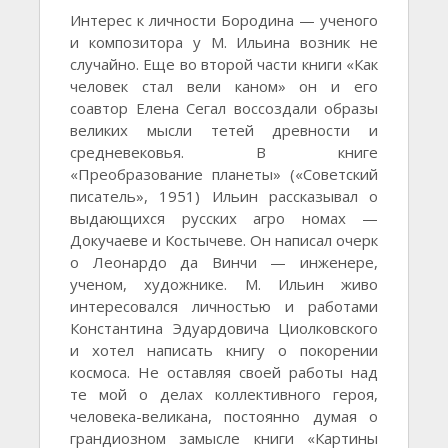
Интерес к личности Бородина — ученого
и композитора у М. Ильина возник не
случайно. Еще во второй части книги «Как
человек стал вели каном» он и его
соавтор Елена Сегал воссоздали образы
великих мысли тетей древности и
средневековья. В книге
«Преобразование планеты» («Советский
писатель», 1951) Ильин рассказывал о
выдающихся русских агро номах —
Докучаеве и Костычеве. Он написал очерк
о Леонардо да Винчи — инженере,
ученом, художнике. М. Ильин живо
интересовался личностью и работами
Константина Эдуардовича Циолковского
и хотел написать книгу о покорении
космоса. Не оставляя своей работы над
те мой о делах коллективного героя,
человека-великана, постоянно думая о
грандиозном замысле книги «Картины