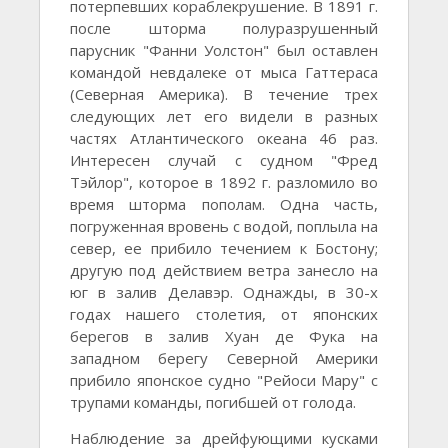
потерпевших кораблекрушение. В 1891 г.
после шторма полуразрушенный
парусник "Фанни Уолстон" был оставлен
командой невдалеке от мыса Гаттераса
(Северная Америка). В течение трех
следующих лет его видели в разных
частях Атлантического океана 46 раз.
Интересен случай с судном "Фред
Тэйлор", которое в 1892 г. разломило во
время шторма пополам. Одна часть,
погруженная вровень с водой, поплыла на
север, ее прибило течением к Бостону;
другую под действием ветра занесло на
юг в залив Делавэр. Однажды, в 30-х
годах нашего столетия, от японских
берегов в залив Хуан де Фука на
западном берегу Северной Америки
прибило японское судно "Рейоси Мару" с
трупами команды, погибшей от голода.
Наблюдение за дрейфующими кусками