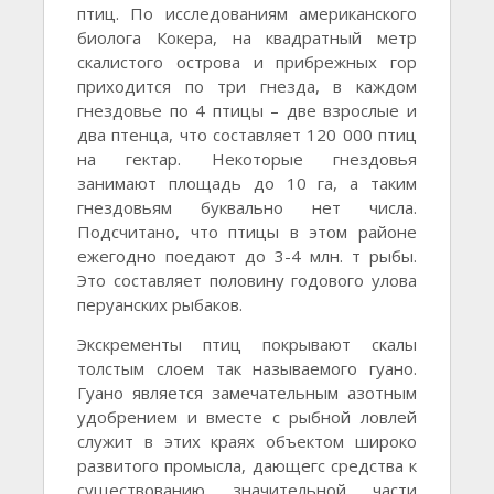
птиц. По исследованиям американского
биолога Кокера, на квадратный метр
скалистого острова и прибрежных гор
приходится по три гнезда, в каждом
гнездовье по 4 птицы – две взрослые и
два птенца, что составляет 120 000 птиц
на гектар. Некоторые гнездовья
занимают площадь до 10 га, а таким
гнездовьям буквально нет числа.
Подсчитано, что птицы в этом районе
ежегодно поедают до 3-4 млн. т рыбы.
Это составляет половину годового улова
перуанских рыбаков.
Экскременты птиц покрывают скалы
толстым слоем так называемого гуано.
Гуано является замечательным азотным
удобрением и вместе с рыбной ловлей
служит в этих краях объектом широко
развитого промысла, дающегс средства к
существованию значительной части