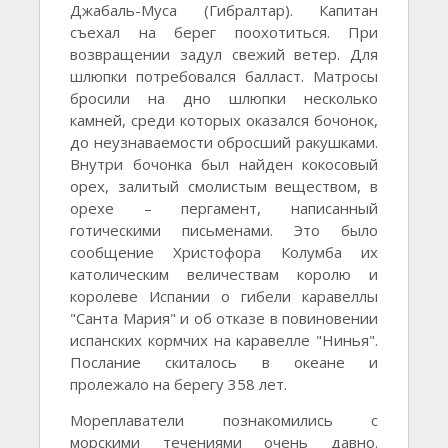
Джабаль-Муса (Гибралтар). Капитан
съехал на берег поохотиться. При
возвращении задул свежий ветер. Для
шлюпки потребовался балласт. Матросы
бросили на дно шлюпки несколько
камней, среди которых оказался бочонок,
до неузнаваемости обросший ракушками.
Внутри бочонка был найден кокосовый
орех, залитый смолистым веществом, в
орехе – пергамент, написанный
готическими письменами. Это было
сообщение Христофора Колумба их
католическим величествам королю и
королеве Испании о гибели каравеллы
"Санта Мария" и об отказе в повиновении
испанских кормчих на каравелле "Нинья".
Послание скиталось в океане и
пролежало на берегу 358 лет.
Мореплаватели познакомились с
морскими течениями очень давно.