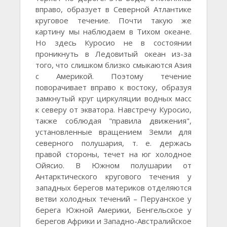
вправо, образует в Северной Атлантике
круговое течение. Почти такую же
картину мы наблюдаем в Тихом океане.
Но здесь Куросио не в состоянии
проникнуть в Ледовитый океан из-за
того, что слишком близко смыкаются Азия
с Америкой. Поэтому течение
поворачивает вправо к востоку, образуя
замкнутый круг циркуляции водных масс
к северу от экватора. Навстречу Куросио,
также соблюдая "правила движения",
установленные вращением Земли для
северного полушария, т. е. держась
правой стороны, течет на юг холодное
Ойясио. В Южном полушарии от
Антарктического кругового течения у
западных берегов материков отделяются
ветви холодных течений – Перуанское у
берега Южной Америки, Бенгельское у
берегов Африки и Западно-Австралийское