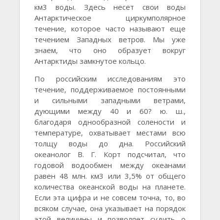
км3 воды. Здесь несет свои воды
Антарктическое циркумполярное
течение, которое часто называют еще
течением Западных ветров. Мы уже
знаем, что оно образует вокруг
Антарктиды замкнутое кольцо.
По российским исследованиям это
течение, поддерживаемое постоянными
и сильными западными ветрами,
дующими между 40 и 60? ю. ш.,
благодаря однообразной солености и
температуре, охватывает местами всю
толщу воды до дна. Российский
океанолог В. Г. Корт подсчитал, что
годовой водообмен между океанами
равен 48 млн. км3 или 3,5% от общего
количества океанской воды на планете.
Если эта цифра и не совсем точна, то, во
всяком случае, она указывает на порядок
этой величины и позволяет судить о