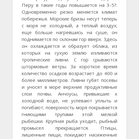
Перу в такие годы повышается на 3-5?.
Одновременно резко меняется климат
побережья. Морские бризы несут теперь
с моря не холодный, а теплый воздух;
еще больше нагревшись на суше, он
поднимается по склонам гор вверх. Здесь
он охлаждается и образует облака, из
которых на сухую землю изливаются
тропические ливни. С гор срываются
штормовые ветры. За короткое время
количество осадков возрастает до 400 и
более миллиметров. Ливни губят посевы
и уносят в море верхние продуктивные
слои почвы. Анчоусы, привыкшие к
холодной воде, не успевают уплыть и
погибают; поверхность моря покрывается
гниющими трупами этой мелкой
рыбешки. Крупная рыба уходит, рыбный
промысел прекращается. Птицы,
лишенные пищи, покидают насиженные