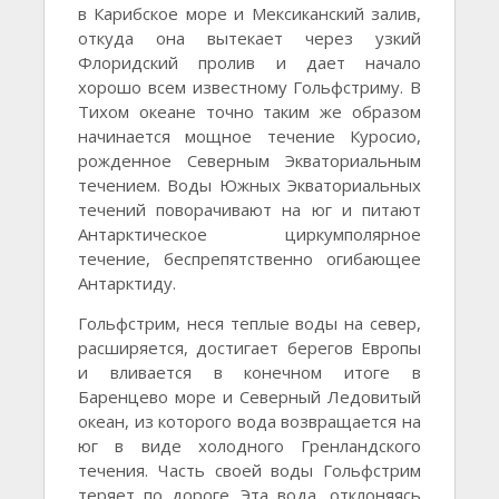
в Карибское море и Мексиканский залив,
откуда она вытекает через узкий
Флоридский пролив и дает начало
хорошо всем известному Гольфстриму. В
Тихом океане точно таким же образом
начинается мощное течение Куросио,
рожденное Северным Экваториальным
течением. Воды Южных Экваториальных
течений поворачивают на юг и питают
Антарктическое циркумполярное
течение, беспрепятственно огибающее
Антарктиду.
Гольфстрим, неся теплые воды на север,
расширяется, достигает берегов Европы
и вливается в конечном итоге в
Баренцево море и Северный Ледовитый
океан, из которого вода возвращается на
юг в виде холодного Гренландского
течения. Часть своей воды Гольфстрим
теряет по дороге. Эта вода, отклоняясь