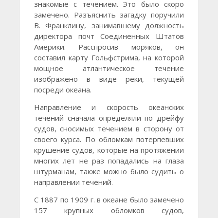
знакомые с течением. Это было скоро
замечено. Разъяснить загадку поручили
В. Франклину, занимавшему должность
директора почт Соединенных Штатов
Америки. Расспросив моряков, он
составил карту Гольфстрима, на которой
мощное атлантическое течение
изображено в виде реки, текущей
посреди океана.
Направление и скорость океанских
течений сначала определяли по дрейфу
судов, сносимых течением в сторону от
своего курса. По обломкам потерпевших
крушение судов, которые на протяжении
многих лет не раз попадались на глаза
штурманам, также можно было судить о
направлении течений.
С 1887 по 1909 г. в океане было замечено
157 крупных обломков судов,