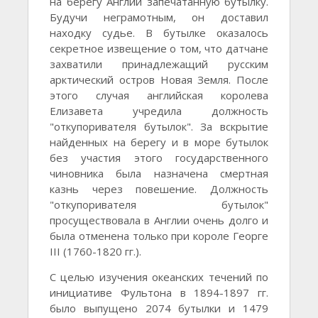
на берегу Англии запечатанную бутылку.
Будучи неграмотным, он доставил
находку судье. В бутылке оказалось
секретное извещение о том, что датчане
захватили принадлежащий русским
арктический остров Новая Земля. После
этого случая английская королева
Елизавета учредила должность
"откупоривателя бутылок". За вскрытие
найденных на берегу и в море бутылок
без участия этого государственного
чиновника была назначена смертная
казнь через повешение. Должность
"откупоривателя бутылок"
просуществовала в Англии очень долго и
была отменена только при короле Георге
III (1760-1820 гг.).
С целью изучения океанских течений по
инициативе Фультона в 1894-1897 гг.
было выпущено 2074 бутылки и 1479