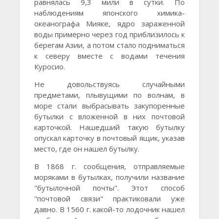
равнялась 9,3 мили в сутки. По
наблюдениям японского химика-
океанографа Мияке, ядро зараженной
воды примерно через год приблизилось к
берегам Азии, а потом стало подниматься
к северу вместе с водами течения
Куросио.
Не довольствуясь случайными
предметами, плывущими по волнам, в
море стали выбрасывать закупоренные
бутылки с вложенной в них почтовой
карточкой. Нашедший такую бутылку
опускал карточку в почтовый ящик, указав
место, где он нашел бутылку.
В 1868 г. сообщения, отправляемые
моряками в бутылках, получили название
"бутылочной почты". Этот способ
"почтовой связи" практиковали уже
давно. В 1560 г. какой-то лодочник нашел