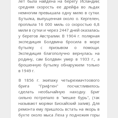
лет была найдена на берегу Исландии;
средняя скорость ее дрейфа во льдах
немногим превышала одну милю в сутки.
Бутылка, выпущенная около о. Кергелен,
проплыла 16 000 миль со скоростью 6,8
мили в сутки и через 2447 дней оказалась
у берегов Австралии. В 1904 г. полярная
экспедиция Болдвина бросила в море
бутылку с призывом о помощи.
Экспедиция благополучно вернулась на
родину, сам Болдвин умер в 1933 г., а
брошенную бутылку обнаружили только
в 1949 г.
В 1856 г. экипажу четырехмачтоового
брига "Грифтен" посчастливилось
сделать необычайную находку. Бриг
сильно потрепало в "мешке бурь", (так
называют моряки Бискайский залив). Для
ремонта ему пришлось встать на якорь в
бухте около мыса Леха у подножия горы