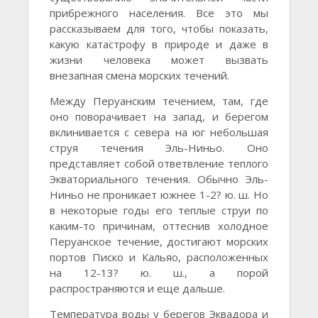
прибрежного населения. Все это мы
рассказываем для того, чтобы показать,
какую катастрофу в природе и даже в
жизни человека может вызвать
внезапная смена морских течений.
Между Перуанским течением, там, где
оно поворачивает на запад, и берегом
вклинивается с севера на юг небольшая
струя течения Эль-Ниньо. Оно
представляет собой ответвление теплого
Экваториального течения. Обычно Эль-
Ниньо не проникает южнее 1-2? ю. ш. Но
в некоторые годы его теплые струи по
каким-то причинам, оттеснив холодное
Перуанское течение, достигают морских
портов Писко и Кальяо, расположенных
на 12-13? ю. ш., а порой
распространяются и еще дальше.
Температура воды у берегов Эквадора и