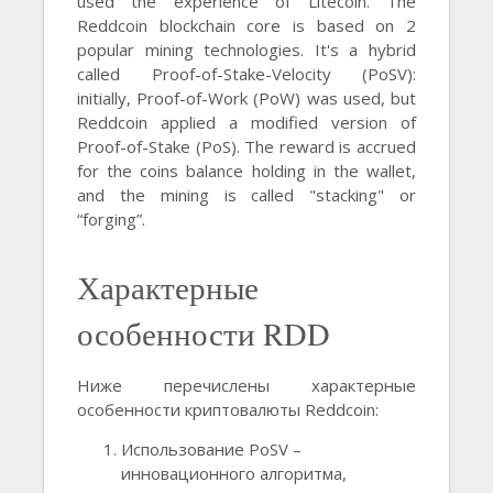
used the experience of Litecoin. The
Reddcoin blockchain core is based on 2
popular mining technologies. It's a hybrid
called Proof-of-Stake-Velocity (PoSV):
initially, Proof-of-Work (PoW) was used, but
Reddcoin applied a modified version of
Proof-of-Stake (PoS). The reward is accrued
for the coins balance holding in the wallet,
and the mining is called "stacking" or
“forging”.
Характерные
особенности RDD
Ниже перечислены характерные
особенности криптовалюты Reddcoin:
Использование PoSV –
инновационного алгоритма,