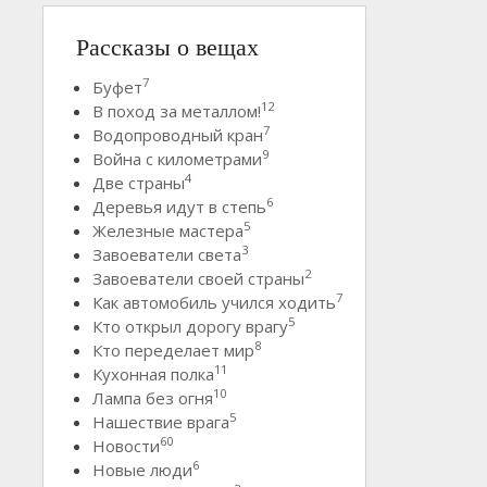
Рассказы о вещах
7
Буфет
12
В поход за металлом!
7
Водопроводный кран
9
Война с километрами
4
Две страны
6
Деревья идут в степь
5
Железные мастера
3
Завоеватели света
2
Завоеватели своей страны
7
Как автомобиль учился ходить
5
Кто открыл дорогу врагу
8
Кто переделает мир
11
Кухонная полка
10
Лампа без огня
5
Нашествие врага
60
Новости
6
Новые люди