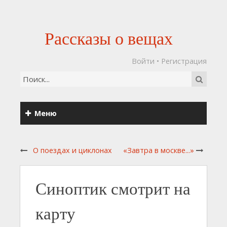
Рассказы о вещах
Войти
•
Регистрация
Меню
О поездах и циклонах
«Завтра в москве...»
Синоптик смотрит на
карту