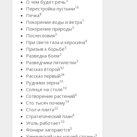
3
О чем будет речь
16
Перестройка пустыни
8
Печка
7
Покорение воды и ветра
5
Покорение природы
3
Послесловия
4
При свете газа и керосина
5
Призыв к борьбе
2
Разведка боем
3
Разведчики пятилетки
32
Рассказ второй
24
Рассказ первый
10
Рудники зерна
10
Солнце на столе
6
Сотворение растений
19
Сто тысяч почему
22
Стол и плита
6
Стратегический план
10
Уголь работает
5
Фонари загораются
3
Химический цех нашей страны