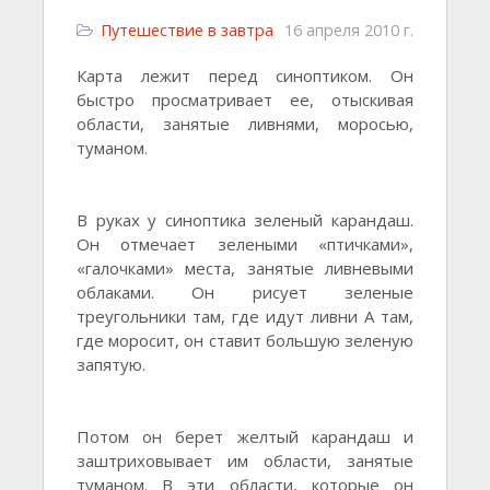
Путешествие в завтра
16 апреля 2010 г.
Карта лежит перед синоптиком. Он
быстро просматривает ее, отыскивая
области, занятые ливнями, моросью,
туманом.
В руках у синоптика зеленый карандаш.
Он отмечает зелеными «птичками»,
«галочками» места, занятые ливневыми
облаками. Он рисует зеленые
треугольники там, где идут ливни А там,
где моросит, он ставит большую зеленую
запятую.
Потом он берет желтый карандаш и
заштриховывает им области, занятые
туманом. В эти области,
которые он