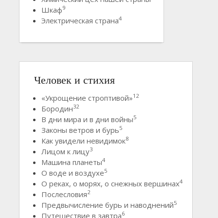
9
Шкаф
4
Электрическая страна
Человек и стихия
12
«Укрощение строптивой»
32
Бородин
5
В дни мира и в дни войны
5
Законы ветров и бурь
8
Как увидели невидимок
3
Лицом к лицу
4
Машина планеты
5
О воде и воздухе
4
О реках, о морях, о снежных вершинах
2
Послесловия
5
Предвычисление бурь и наводнений
6
Путешествие в завтра