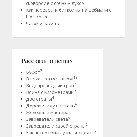
сковороде с сочным луком!
Как перевести биткоины на Вебмани с
blockchain
Часок и часище
Рассказы о вещах
7
Буфет
12
В поход за металлом!
7
Водопроводный кран
9
Война с километрами
4
Две страны
6
Деревья идут в степь
5
Железные мастера
3
Завоеватели света
2
Завоеватели своей страны
7
Как автомобиль учился ходить