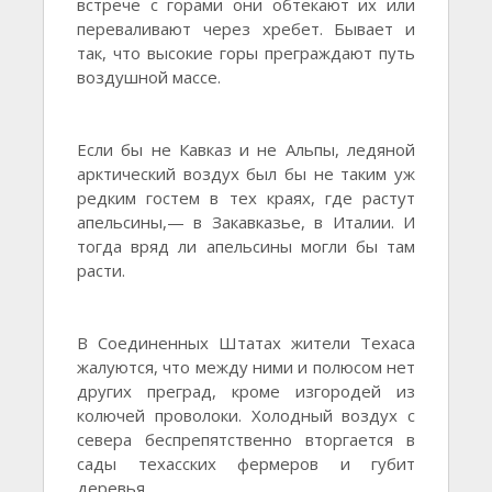
встрече с горами они обтекают их или
переваливают через хребет. Бывает и
так, что высокие горы преграждают путь
воздушной массе.
Если бы не Кавказ и не Альпы, ледяной
арктический воздух был бы не таким уж
редким гостем в тех краях, где растут
апельсины,— в Закавказье, в Италии. И
тогда вряд ли апельсины могли бы там
расти.
В Соединенных Штатах жители Техаса
жалуются, что между ними и полюсом нет
других преград, кроме изгородей из
колючей проволоки. Холодный воздух с
севера беспрепятственно вторгается в
сады техасских фермеров и губит
деревья.