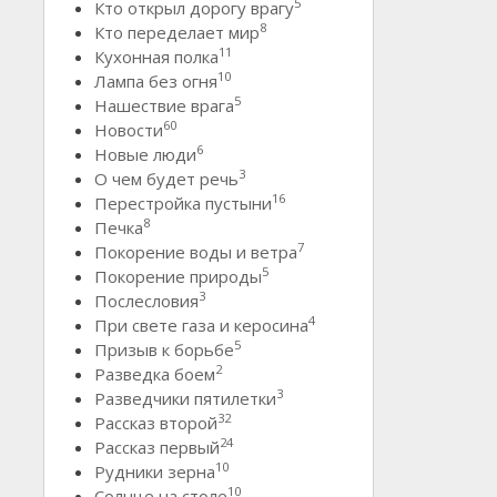
5
Кто открыл дорогу врагу
8
Кто переделает мир
11
Кухонная полка
10
Лампа без огня
5
Нашествие врага
60
Новости
6
Новые люди
3
О чем будет речь
16
Перестройка пустыни
8
Печка
7
Покорение воды и ветра
5
Покорение природы
3
Послесловия
4
При свете газа и керосина
5
Призыв к борьбе
2
Разведка боем
3
Разведчики пятилетки
32
Рассказ второй
24
Рассказ первый
10
Рудники зерна
10
Солнце на столе