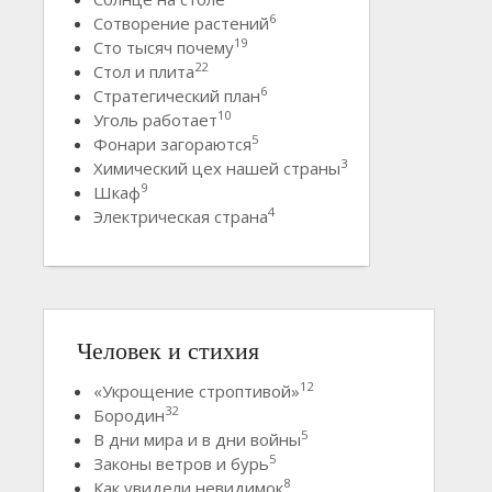
6
Сотворение растений
19
Сто тысяч почему
22
Стол и плита
6
Стратегический план
10
Уголь работает
5
Фонари загораются
3
Химический цех нашей страны
9
Шкаф
4
Электрическая страна
Человек и стихия
12
«Укрощение строптивой»
32
Бородин
5
В дни мира и в дни войны
5
Законы ветров и бурь
8
Как увидели невидимок