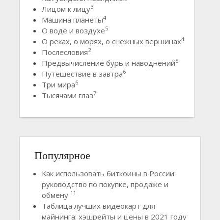
3
Лицом к лицу
4
Машина планеты
5
О воде и воздухе
4
О реках, о морях, о снежных вершинах
2
Послесловия
5
Предвычисление бурь и наводнений
6
Путешествие в завтра
6
Три мира
7
Тысячами глаз
Популярное
Как использовать биткоины в России:
руководство по покупке, продаже и
11
обмену
Таблица лучших видеокарт для
майнинга: хэшрейты и цены в 2021 году