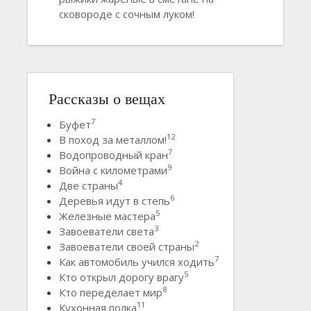
сковороде с сочным луком!
Рассказы о вещах
7
Буфет
12
В поход за металлом!
7
Водопроводный кран
9
Война с километрами
4
Две страны
6
Деревья идут в степь
5
Железные мастера
3
Завоеватели света
2
Завоеватели своей страны
7
Как автомобиль учился ходить
5
Кто открыл дорогу врагу
8
Кто переделает мир
11
Кухонная полка