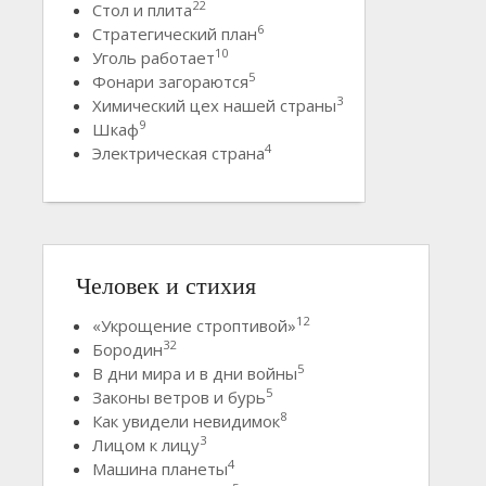
22
Стол и плита
6
Стратегический план
10
Уголь работает
5
Фонари загораются
3
Химический цех нашей страны
9
Шкаф
4
Электрическая страна
Человек и стихия
12
«Укрощение строптивой»
32
Бородин
5
В дни мира и в дни войны
5
Законы ветров и бурь
8
Как увидели невидимок
3
Лицом к лицу
4
Машина планеты