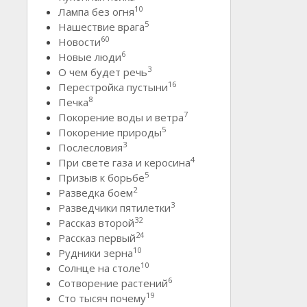
10
Лампа без огня
5
Нашествие врага
60
Новости
6
Новые люди
3
О чем будет речь
16
Перестройка пустыни
8
Печка
7
Покорение воды и ветра
5
Покорение природы
3
Послесловия
4
При свете газа и керосина
5
Призыв к борьбе
2
Разведка боем
3
Разведчики пятилетки
32
Рассказ второй
24
Рассказ первый
10
Рудники зерна
10
Солнце на столе
6
Сотворение растений
19
Сто тысяч почему