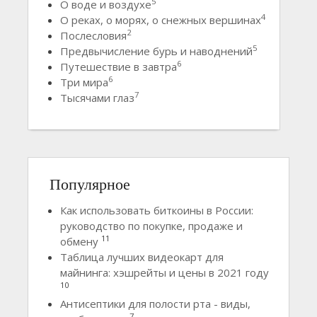
5
О воде и воздухе
4
О реках, о морях, о снежных вершинах
2
Послесловия
5
Предвычисление бурь и наводнений
6
Путешествие в завтра
6
Три мира
7
Тысячами глаз
Популярное
Как использовать биткоины в России:
руководство по покупке, продаже и
11
обмену
Таблица лучших видеокарт для
майнинга: хэшрейты и цены в 2021 году
10
Антисептики для полости рта - виды,
7