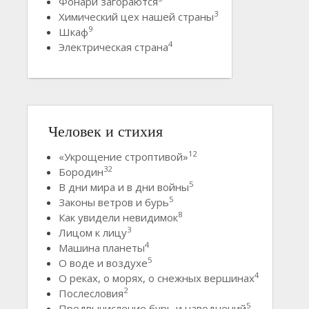
Фонари загораются
3
Химический цех нашей страны
9
Шкаф
4
Электрическая страна
Человек и стихия
12
«Укрощение строптивой»
32
Бородин
5
В дни мира и в дни войны
5
Законы ветров и бурь
8
Как увидели невидимок
3
Лицом к лицу
4
Машина планеты
5
О воде и воздухе
4
О реках, о морях, о снежных вершинах
2
Послесловия
5
Предвычисление бурь и наводнений