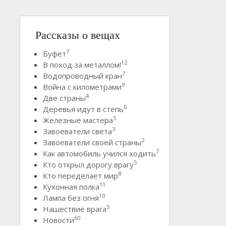
Рассказы о вещах
7
Буфет
12
В поход за металлом!
7
Водопроводный кран
9
Война с километрами
4
Две страны
6
Деревья идут в степь
5
Железные мастера
3
Завоеватели света
2
Завоеватели своей страны
7
Как автомобиль учился ходить
5
Кто открыл дорогу врагу
8
Кто переделает мир
11
Кухонная полка
10
Лампа без огня
5
Нашествие врага
60
Новости