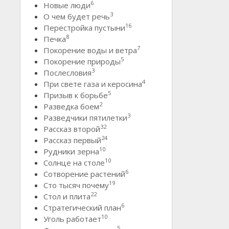
6
Новые люди
3
О чем будет речь
16
Перестройка пустыни
8
Печка
7
Покорение воды и ветра
5
Покорение природы
3
Послесловия
4
При свете газа и керосина
5
Призыв к борьбе
2
Разведка боем
3
Разведчики пятилетки
32
Рассказ второй
24
Рассказ первый
10
Рудники зерна
10
Солнце на столе
6
Сотворение растений
19
Сто тысяч почему
22
Стол и плита
6
Стратегический план
10
Уголь работает
5