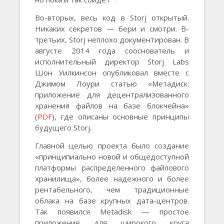
Во-вторых, весь код в Storj открытый.
Никаких секретов — бери и смотри. В-
третьих, Storj неплохо документирован. В
августе 2014 года сооснователь и
исполнительный директор Storj Labs
Шон Уилкинсон опубликовал вместе с
Джимом Лоури статью «Метадиск:
приложение для децентрализованного
хранения файлов на базе блокчейна»
(
PDF
), где описаны основные принципы
будущего Storj.
Главной целью проекта было создание
«принципиально новой и общедоступной
платформы распределенного файлового
хранилища», более надежного и более
рентабельного, чем традиционные
облака на базе крупных дата-центров.
Так появился Metadisk — простое
приложение для широкого круга