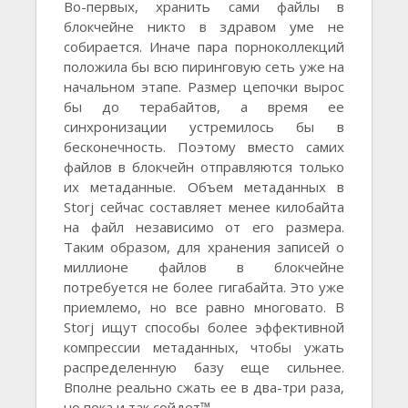
Во-первых, хранить сами файлы в
блокчейне никто в здравом уме не
собирается. Иначе пара порноколлекций
положила бы всю пиринговую сеть уже на
начальном этапе. Размер цепочки вырос
бы до терабайтов, а время ее
синхронизации устремилось бы в
бесконечность. Поэтому вместо самих
файлов в блокчейн отправляются только
их метаданные. Объем метаданных в
Storj сейчас составляет менее килобайта
на файл независимо от его размера.
Таким образом, для хранения записей о
миллионе файлов в блокчейне
потребуется не более гигабайта. Это уже
приемлемо, но все равно многовато. В
Storj ищут способы более эффективной
компрессии метаданных, чтобы ужать
распределенную базу еще сильнее.
Вполне реально сжать ее в два-три раза,
но пока и так сойдет™.