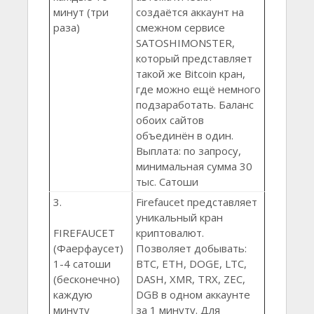
минут (три
создаётся аккаунт на
раза)
смежном сервисе
SATOSHIMONSTER,
который представляет
такой же Bitcoin кран,
где можно ещё немного
подзаработать. Баланс
обоих сайтов
объединён в один.
Выплата: по запросу,
минимальная сумма 30
тыс. Сатоши
3.
Firefaucet представляет
уникальный кран
FIREFAUCET
криптовалют.
(Фаерфаусет)
Позволяет добывать:
1-4 сатоши
BTC, ETH, DOGE, LTC,
(бесконечно)
DASH, XMR, TRX, ZEC,
каждую
DGB в одном аккаунте
минуту
за 1 минуту. Для