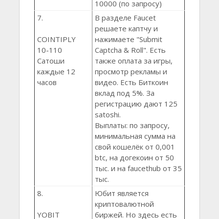
10000 (по запросу)
7.
В разделе Faucet
решаете каптчу и
COINTIPLY
нажимаете "Submit
10-110
Captcha & Roll". Есть
Сатоши
также оплата за игры,
каждые 12
просмотр рекламы и
часов
видео. Есть Биткоин
вклад под 5%. За
регистрацию дают 125
satoshi.
Выплаты: по запросу,
минимальная сумма на
свой кошелёк от 0,001
btc, на догекоин от 50
тыс. и на faucethub от 35
тыс.
8.
Юбит является
криптовалютной
YOBIT
биржей. Но здесь есть