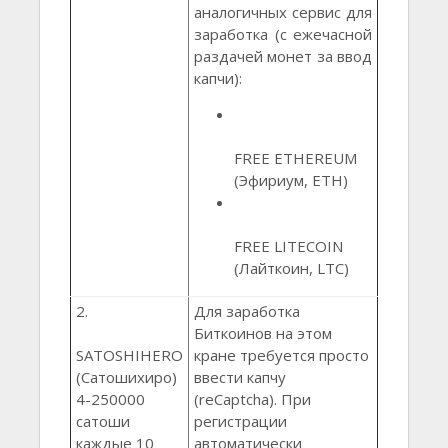
аналогичных сервис для
заработка (с ежечасной
раздачей монет за ввод
капчи):
FREE ETHEREUM
(Эфириум, ETH)
FREE LITECOIN
(Лайткоин, LTC)
2.
Для заработка
Биткоинов на этом
SATOSHIHERO
кране требуется просто
(Сатошихиро)
ввести капчу
4-250000
(reCaptcha). При
сатоши
регистрации
каждые 10
автоматически