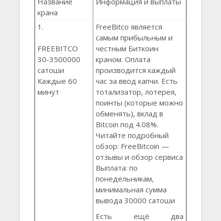
Название
Информация и выплаты
крана
1.
FreeBitco является
самым прибыльным и
FREEBITCO
честным Биткоин
30-3500000
краном. Оплата
сатоши
производится каждый
Каждые 60
час за ввод капчи. Есть
минут
тотализатор, лотерея,
поинты (которые можно
обменять), вклад в
Bitcoin под 4.08%.
Читайте подробный
обзор: FreeBitcoin —
отзывы и обзор сервиса
Выплата: по
понедельникам,
минимальная сумма
вывода 30000 сатоши
Есть ещё два