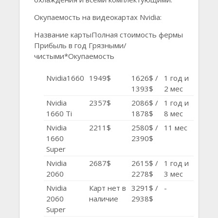
Окупаемость на видеокартах Nvidia:
Название картыПолная стоимость фермы
Прибыль в год Грязными/
чистыми*Окупаемость
Nvidia1660
1949$
1626$ /
1 год и
1393$
2 мес
Nvidia
2357$
2086$ /
1 год и
1660 Ti
1878$
8 мес
Nvidia
2211$
2580$ /
11 мес
1660
2390$
Super
Nvidia
2687$
2615$ /
1 год и
2060
2278$
3 мес
Nvidia
Карт нет в
3291$ /
-
2060
наличие
2938$
Super