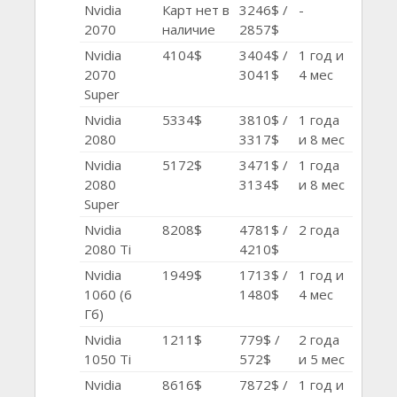
Nvidia
Карт нет в
3246$ /
-
2070
наличие
2857$
Nvidia
4104$
3404$ /
1 год и
2070
3041$
4 мес
Super
Nvidia
5334$
3810$ /
1 года
2080
3317$
и 8 мес
Nvidia
5172$
3471$ /
1 года
2080
3134$
и 8 мес
Super
Nvidia
8208$
4781$ /
2 года
2080 Ti
4210$
Nvidia
1949$
1713$ /
1 год и
1060 (6
1480$
4 мес
Гб)
Nvidia
1211$
779$ /
2 года
1050 Ti
572$
и 5 мес
Nvidia
8616$
7872$ /
1 год и