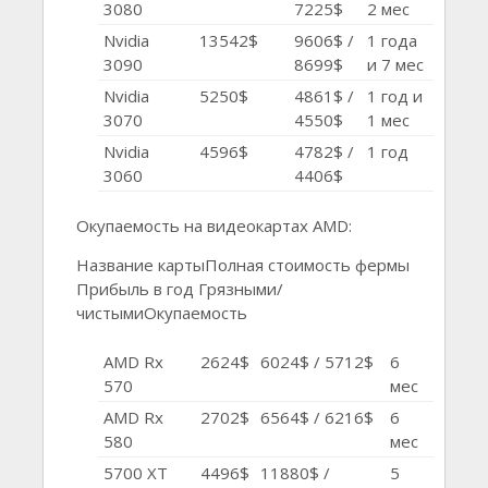
3080
7225$
2 мес
Nvidia
13542$
9606$ /
1 года
3090
8699$
и 7 мес
Nvidia
5250$
4861$ /
1 год и
3070
4550$
1 мес
Nvidia
4596$
4782$ /
1 год
3060
4406$
Окупаемость на видеокартах AMD:
Название картыПолная стоимость фермы
Прибыль в год Грязными/
чистымиОкупаемость
AMD Rx
2624$
6024$ / 5712$
6
570
мес
AMD Rx
2702$
6564$ / 6216$
6
580
мес
5700 XT
4496$
11880$ /
5