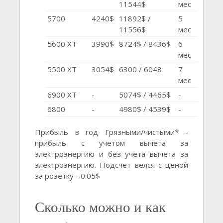
11544$
мес
5700
4240$
11892$ /
5
11556$
мес
5600 XT
3990$
8724$ / 8436$
6
мес
5500 XT
3054$
6300 / 6048
7
мес
6900 XT
-
5074$ / 4465$
-
6800
-
4980$ / 4539$
-
Прибыль в год Грязными/чистыми* -
прибыль с учетом вычета за
электроэнергию и без учета вычета за
электроэнергию. Подсчет велся с ценой
за розетку - 0.05$
Сколько можно и как