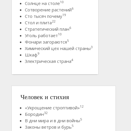
10
Солнце на столе
6
Сотворение растений
19
Сто тысяч почему
22
Стол и плита
6
Стратегический план
10
Уголь работает
5
Фонари загораются
3
Химический цех нашей страны
9
Шкаф
4
Электрическая страна
Человек и стихия
12
«Укрощение строптивой»
32
Бородин
5
В дни мира и в дни войны
5
Законы ветров и бурь