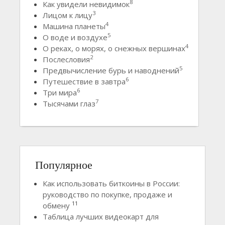
8
Как увидели невидимок
3
Лицом к лицу
4
Машина планеты
5
О воде и воздухе
4
О реках, о морях, о снежных вершинах
2
Послесловия
5
Предвычисление бурь и наводнений
6
Путешествие в завтра
6
Три мира
7
Тысячами глаз
Популярное
Как использовать биткоины в России:
руководство по покупке, продаже и
11
обмену
Таблица лучших видеокарт для