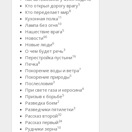
5
Кто открыл дорогу врагу
8
Кто переделает мир
11
Кухонная полка
10
Лампа без огня
5
Нашествие врага
60
Новости
6
Новые люди
3
О чем будет речь
16
Перестройка пустыни
8
Печка
7
Покорение воды и ветра
5
Покорение природы
3
Послесловия
4
При свете газа и керосина
5
Призыв к борьбе
2
Разведка боем
3
Разведчики пятилетки
32
Рассказ второй
24
Рассказ первый
10
Рудники зерна