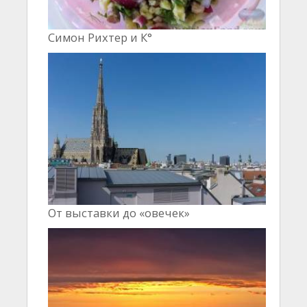
Симон Рихтер и К°
От выставки до «овечек»