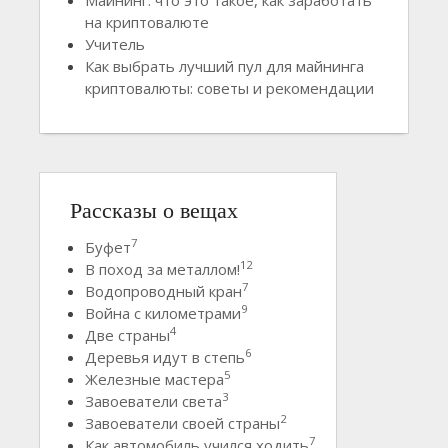
на криптовалюте
Учитель
Как выбрать лучший пул для майнинга
криптовалюты: советы и рекомендации
Рассказы о вещах
7
Буфет
12
В поход за металлом!
7
Водопроводный кран
9
Война с километрами
4
Две страны
6
Деревья идут в степь
5
Железные мастера
3
Завоеватели света
2
Завоеватели своей страны
7
Как автомобиль учился ходить