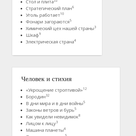
22
Стол и плита
6
Стратегический план
10
Уголь работает
5
Фонари загораются
3
Химический цех нашей страны
9
Шкаф
4
Электрическая страна
Человек и стихия
12
«Укрощение строптивой»
32
Бородин
5
В дни мира и в дни войны
5
Законы ветров и бурь
8
Как увидели невидимок
3
Лицом к лицу
4
Машина планеты
5