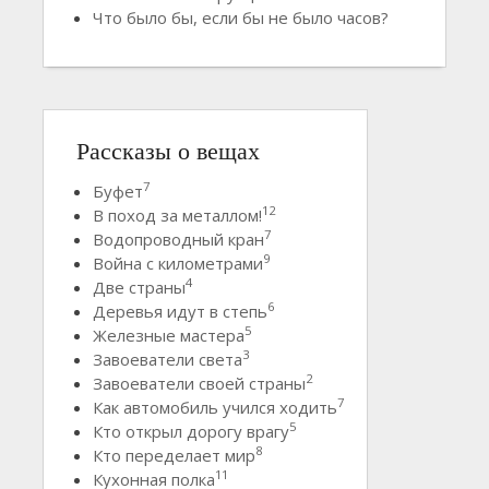
Что было бы, если бы не было часов?
Рассказы о вещах
7
Буфет
12
В поход за металлом!
7
Водопроводный кран
9
Война с километрами
4
Две страны
6
Деревья идут в степь
5
Железные мастера
3
Завоеватели света
2
Завоеватели своей страны
7
Как автомобиль учился ходить
5
Кто открыл дорогу врагу
8
Кто переделает мир
11
Кухонная полка