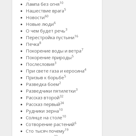
10
Лампа без огня
5
Нашествие врага
60
Новости
6
Новые люди
3
О чем будет речь
16
Перестройка пустыни
8
Печка
7
Покорение воды и ветра
5
Покорение природы
3
Послесловия
4
При свете газа и керосина
5
Призыв к борьбе
2
Разведка боем
3
Разведчики пятилетки
32
Рассказ второй
24
Рассказ первый
10
Рудники зерна
10
Солнце на столе
6
Сотворение растений
19
Сто тысяч почему