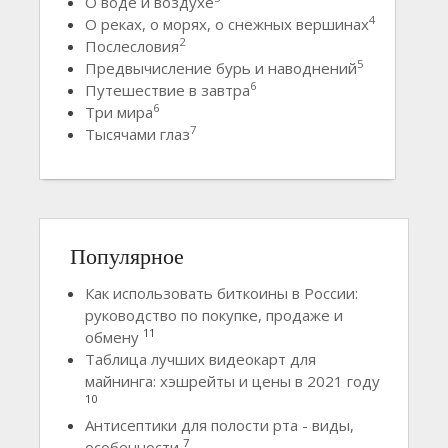
О воде и воздухе
4
О реках, о морях, о снежных вершинах
2
Послесловия
5
Предвычисление бурь и наводнений
6
Путешествие в завтра
6
Три мира
7
Тысячами глаз
Популярное
Как использовать биткоины в России:
руководство по покупке, продаже и
11
обмену
Таблица лучших видеокарт для
майнинга: хэшрейты и цены в 2021 году
10
Антисептики для полости рта - виды,
7
особенности