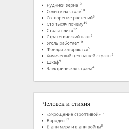
10
Рудники зерна
10
Солнце на столе
6
Сотворение растений
19
Сто тысяч почему
22
Стол и плита
6
Стратегический план
10
Уголь работает
5
Фонари загораются
3
Химический цех нашей страны
9
Шкаф
4
Электрическая страна
Человек и стихия
12
«Укрощение строптивой»
32
Бородин
5
В дни мира и в дни войны