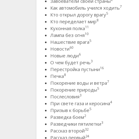
Завоеватели своей страны
7
Как автомобиль учился ходить
5
Кто открыл дорогу врагу
8
Кто переделает мир
11
Кухонная полка
10
Лампа без огня
5
Нашествие врага
60
Новости
6
Новые люди
3
О чем будет речь
16
Перестройка пустыни
8
Печка
7
Покорение воды и ветра
5
Покорение природы
3
Послесловия
4
При свете газа и керосина
5
Призыв к борьбе
2
Разведка боем
3
Разведчики пятилетки
32
Рассказ второй
24
Рассказ первый