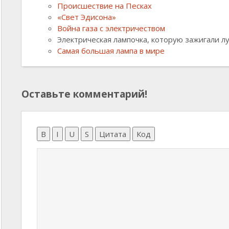
Происшествие на Песках
«Свет Эдисона»
Война газа с электричеством
Электрическая лампочка, которую зажигали л
Самая большая лампа в мире
Оставьте комментарий!
B
I
U
S
Цитата
Код