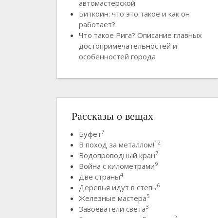
автомастерской
Биткоин: что это такое и как он
работает?
Что такое Рига? Описание главных
достопримечательностей и
особенностей города
Рассказы о вещах
7
Буфет
12
В поход за металлом!
7
Водопроводный кран
9
Война с километрами
4
Две страны
6
Деревья идут в степь
5
Железные мастера
3
Завоеватели света
2