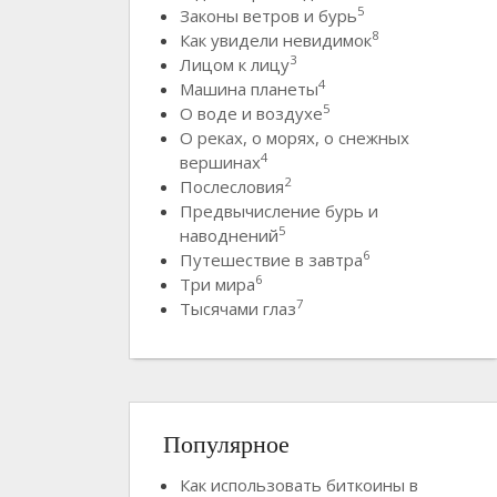
5
Законы ветров и бурь
8
Как увидели невидимок
3
Лицом к лицу
4
Машина планеты
5
О воде и воздухе
О реках, о морях, о снежных
4
вершинах
2
Послесловия
Предвычисление бурь и
5
наводнений
6
Путешествие в завтра
6
Три мира
7
Тысячами глаз
Популярное
Как использовать биткоины в