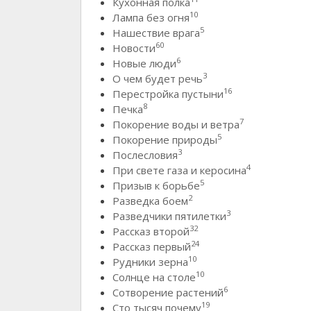
Кухонная полка
10
Лампа без огня
5
Нашествие врага
60
Новости
6
Новые люди
3
О чем будет речь
16
Перестройка пустыни
8
Печка
7
Покорение воды и ветра
5
Покорение природы
3
Послесловия
4
При свете газа и керосина
5
Призыв к борьбе
2
Разведка боем
3
Разведчики пятилетки
32
Рассказ второй
24
Рассказ первый
10
Рудники зерна
10
Солнце на столе
6
Сотворение растений
19
Сто тысяч почему