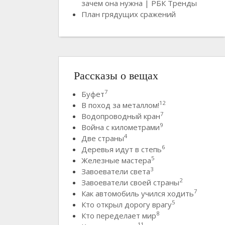
зачем она нужна | РБК Тренды
План грядущих сражений
Рассказы о вещах
7
Буфет
12
В поход за металлом!
7
Водопроводный кран
9
Война с километрами
4
Две страны
6
Деревья идут в степь
5
Железные мастера
3
Завоеватели света
2
Завоеватели своей страны
7
Как автомобиль учился ходить
5
Кто открыл дорогу врагу
8
Кто переделает мир
11