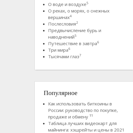
5
О воде и воздухе
О реках, о морях, о снежных
4
вершинах
2
Послесловия
Предвычисление бурь и
5
наводнений
6
Путешествие в завтра
6
Три мира
7
Тысячами глаз
Популярное
Как использовать биткоины в
России: руководство по покупке,
11
продаже и обмену
Таблица лучших видеокарт для
майнинга: хэшрейты и цены в 2021