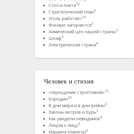
22
Стол и плита
6
Стратегический план
10
Уголь работает
5
Фонари загораются
3
Химический цех нашей страны
9
Шкаф
4
Электрическая страна
Человек и стихия
12
«Укрощение строптивой»
32
Бородин
5
В дни мира и в дни войны
5
Законы ветров и бурь
8
Как увидели невидимок
3
Лицом к лицу
4
Машина планеты