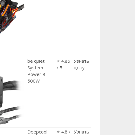
be quiet!
⭐ 4.85
Узнать
System
/ 5
цену
Power 9
500W
Deepcool
⭐ 4.8 /
Узнать