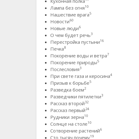
Кухонная полка
10
Лампа без огня
5
Нашествие врага
60
Новости
6
Новые люди
3
О чем будет речь
16
Перестройка пустыни
8
Печка
7
Покорение воды и ветра
5
Покорение природы
3
Послесловия
4
При свете газа и керосина
5
Призыв к борьбе
2
Разведка боем
3
Разведчики пятилетки
32
Рассказ второй
24
Рассказ первый
10
Рудники зерна
10
Солнце на столе
6
Сотворение растений
19
Сто тысяч почему