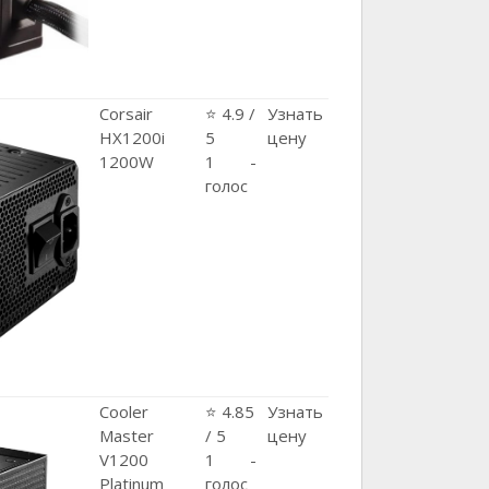
Corsair
⭐ 4.9 /
Узнать
HX1200i
5
цену
1200W
1 -
голос
Cooler
⭐ 4.85
Узнать
Master
/ 5
цену
V1200
1 -
Platinum
голос