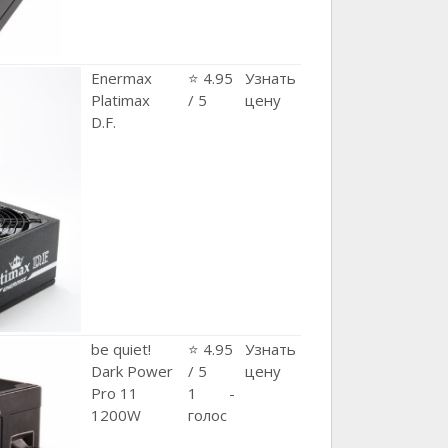
Enermax
⭐ 4.95
Узнать
Platimax
/ 5
цену
D.F.
be quiet!
⭐ 4.95
Узнать
Dark Power
/ 5
цену
Pro 11
1 -
1200W
голос