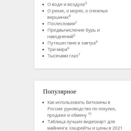
5
О воде и воздухе
О реках, о морях, о снежных
4
вершинах
2
Послесловия
Предвычисление бурь и
5
наводнений
6
Путешествие в завтра
6
Три мира
7
Тысячами глаз
Популярное
Как использовать биткоины в
России: руководство по покупке,
11
продаже и обмену
Таблица лучших видеокарт для
майнинга: хэшрейты и цены в 2021