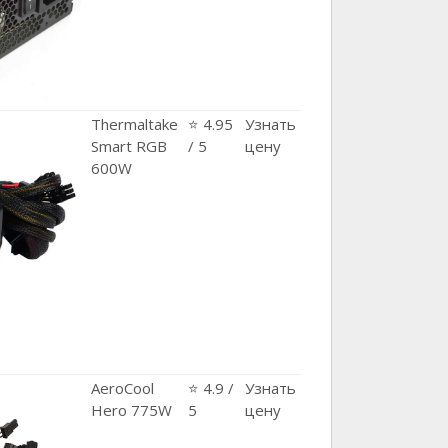
Thermaltake
⭐ 4.95
Узнать
Smart RGB
/ 5
цену
600W
AeroCool
⭐ 4.9 /
Узнать
Hero 775W
5
цену