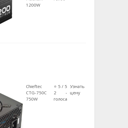
1200W
Chieftec
⭐ 5 / 5
Узнать
CTG-750C
2 -
цену
750W
голоса