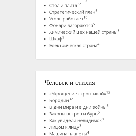
22
Стол и плита
6
Стратегический план
10
Уголь работает
5
Фонари загораются
3
Химический цех нашей страны
9
Шкаф
4
Электрическая страна
Человек и стихия
12
«Укрощение строптивой»
32
Бородин
5
В дни мира и в дни войны
5
Законы ветров и бурь
8
Как увидели невидимок
3
Лицом к лицу
4
Машина планеты