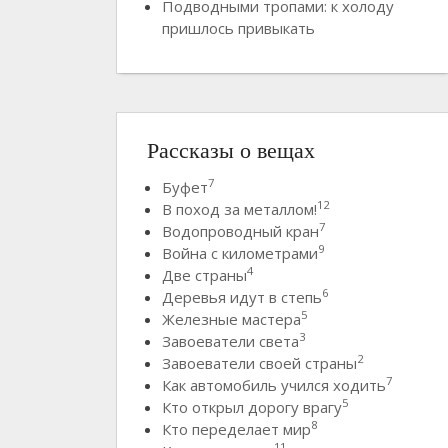
Подводными тропами: к холоду
пришлось привыкать
Рассказы о вещах
7
Буфет
12
В поход за металлом!
7
Водопроводный кран
9
Война с километрами
4
Две страны
6
Деревья идут в степь
5
Железные мастера
3
Завоеватели света
2
Завоеватели своей страны
7
Как автомобиль учился ходить
5
Кто открыл дорогу врагу
8
Кто переделает мир
11