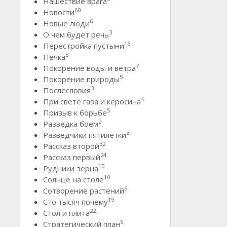
Нашествие врага
60
Новости
6
Новые люди
3
О чем будет речь
16
Перестройка пустыни
8
Печка
7
Покорение воды и ветра
5
Покорение природы
3
Послесловия
4
При свете газа и керосина
5
Призыв к борьбе
2
Разведка боем
3
Разведчики пятилетки
32
Рассказ второй
24
Рассказ первый
10
Рудники зерна
10
Солнце на столе
6
Сотворение растений
19
Сто тысяч почему
22
Стол и плита
6
Стратегический план