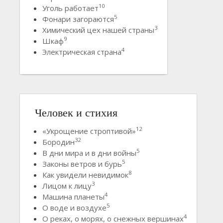
10
Уголь работает
5
Фонари загораются
3
Химический цех нашей страны
9
Шкаф
4
Электрическая страна
Человек и стихия
12
«Укрощение строптивой»
32
Бородин
5
В дни мира и в дни войны
5
Законы ветров и бурь
8
Как увидели невидимок
3
Лицом к лицу
4
Машина планеты
5
О воде и воздухе
4
О реках, о морях, о снежных вершинах