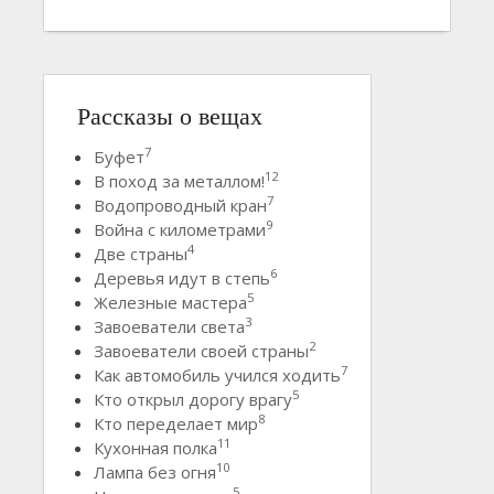
Рассказы о вещах
7
Буфет
12
В поход за металлом!
7
Водопроводный кран
9
Война с километрами
4
Две страны
6
Деревья идут в степь
5
Железные мастера
3
Завоеватели света
2
Завоеватели своей страны
7
Как автомобиль учился ходить
5
Кто открыл дорогу врагу
8
Кто переделает мир
11
Кухонная полка
10
Лампа без огня
5