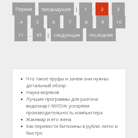
Первая
·
предыдущая
|
1
·
2
·
3
·
4
·
5
·
6
·
7
·
8
·
9
·
10
·
11
...
45
|
следующая
·
последняя
Что такое пруфы и зачем они нужны:
детальный обзор
Наука моряков
Лучшие программы для разгона
видеокарт NVIDIA: ускоряем
производительность компьютера
Жакемар и его жена
Как перевести биткоины в рубли: легко и
быстро