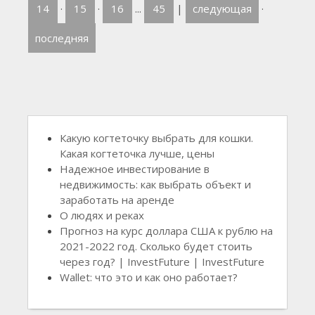
14
·
15
·
16
...
45
|
следующая
·
последняя
Какую когтеточку выбрать для кошки.
Какая когтеточка лучше, цены
Надежное инвестирование в
недвижимость: как выбрать объект и
заработать на аренде
О людях и реках
Прогноз на курс доллара США к рублю на
2021-2022 год. Сколько будет стоить
через год? | InvestFuture | InvestFuture
Wallet: что это и как оно работает?