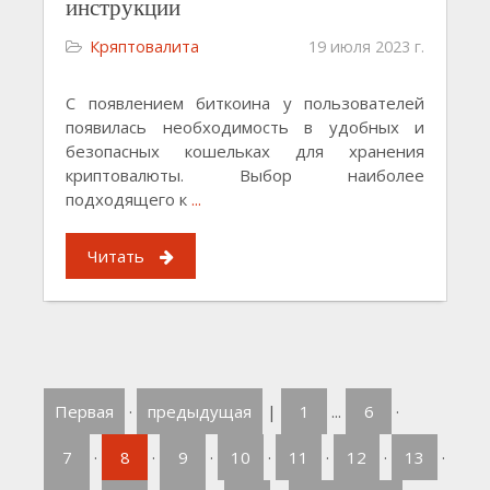
инструкции
Кряптовалита
19 июля 2023 г.
С появлением биткоина у пользователей
появилась необходимость в удобных и
безопасных кошельках для хранения
криптовалюты. Выбор наиболее
подходящего к
...
Читать
Первая
·
предыдущая
|
1
...
6
·
7
·
8
·
9
·
10
·
11
·
12
·
13
·