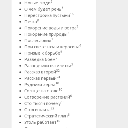
6
Новые люди
3
О чем будет речь
16
Перестройка пустыни
8
Печка
7
Покорение воды и ветра
5
Покорение природы
3
Послесловия
4
При свете газа и керосина
5
Призыв к борьбе
2
Разведка боем
3
Разведчики пятилетки
32
Рассказ второй
24
Рассказ первый
10
Рудники зерна
10
Солнце на столе
6
Сотворение растений
19
Сто тысяч почему
22
Стол и плита
6
Стратегический план
10
Уголь работает
5