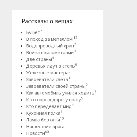
Рассказы о вещах
7
Буфет
12
В поход за металлом!
7
Водопроводный кран
9
Война с километрами
4
Две страны
6
Деревья идут в степь
5
Железные мастера
3
Завоеватели света
2
Завоеватели своей страны
7
Как автомобиль учился ходить
5
Кто открыл дорогу врагу
8
Кто переделает мир
11
Кухонная полка
10
Лампа без огня
5
Нашествие врага
60
Новости