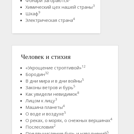
Фонари загораются
3
Химический цех нашей страны
9
Шкаф
4
Электрическая страна
Человек и стихия
12
«Укрощение строптивой»
32
Бородин
5
В дни мира и в дни войны
5
Законы ветров и бурь
8
Как увидели невидимок
3
Лицом к лицу
4
Машина планеты
5
О воде и воздухе
4
О реках, о морях, о снежных вершинах
2
Послесловия
5
Предвычисление бурь и наводнений