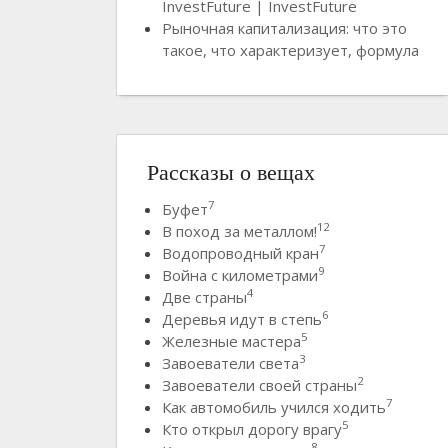
InvestFuture | InvestFuture
Рыночная капитализация: что это
такое, что характеризует, формула
Рассказы о вещах
7
Буфет
12
В поход за металлом!
7
Водопроводный кран
9
Война с километрами
4
Две страны
6
Деревья идут в степь
5
Железные мастера
3
Завоеватели света
2
Завоеватели своей страны
7
Как автомобиль учился ходить
5
Кто открыл дорогу врагу
8