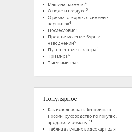
4
Машина планеты
5
О воде и воздухе
О реках, о морях, о снежных
4
вершинах
2
Послесловия
Предвычисление бурь и
5
наводнений
6
Путешествие в завтра
6
Три мира
7
Тысячами глаз
Популярное
Как использовать биткоины в
России: руководство по покупке,
11
продаже и обмену
Таблица лучших видеокарт для