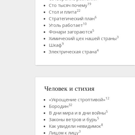
19
Сто тысяч почему
22
Стол и плита
6
Стратегический план
10
Уголь работает
5
Фонари загораются
3
Химический цех нашей страны
9
Шкаф
4
Электрическая страна
Человек и стихия
12
«Укрощение строптивой»
32
Бородин
5
В дни мира и в дни войны
5
Законы ветров и бурь
8
Как увидели невидимок
3
Лицом к лицу