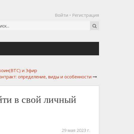
Войти
•
Регистрация
коин(BTC) и Эфир
онтракт: определение, виды и особенности
йти в свой личный
29 мая 2023 г.