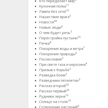
Кто переделает мир
11
Кухонная полка
10
Лампа без огня
5
Нашествие врага
60
Новости
6
Новые люди
3
О чем будет речь
16
Перестройка пустыни
8
Печка
7
Покорение воды и ветра
5
Покорение природы
3
Послесловия
4
При свете газа и керосина
5
Призыв к борьбе
2
Разведка боем
3
Разведчики пятилетки
32
Рассказ второй
24
Рассказ первый
10
Рудники зерна
10
Солнце на столе
6
Сотворение растений