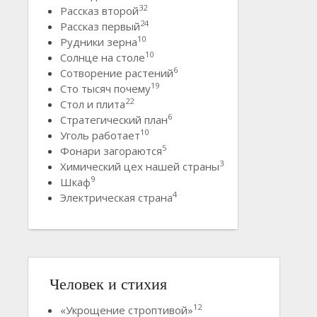
32
Рассказ второй
24
Рассказ первый
10
Рудники зерна
10
Солнце на столе
6
Сотворение растений
19
Сто тысяч почему
22
Стол и плита
6
Стратегический план
10
Уголь работает
5
Фонари загораются
3
Химический цех нашей страны
9
Шкаф
4
Электрическая страна
Человек и стихия
12
«Укрощение строптивой»