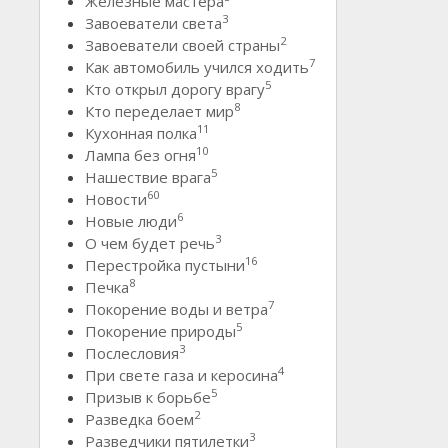
Железные мастера
3
Завоеватели света
2
Завоеватели своей страны
7
Как автомобиль учился ходить
5
Кто открыл дорогу врагу
8
Кто переделает мир
11
Кухонная полка
10
Лампа без огня
5
Нашествие врага
60
Новости
6
Новые люди
3
О чем будет речь
16
Перестройка пустыни
8
Печка
7
Покорение воды и ветра
5
Покорение природы
3
Послесловия
4
При свете газа и керосина
5
Призыв к борьбе
2
Разведка боем
3
Разведчики пятилетки