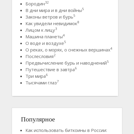
32
Бородин
5
В дни мира и в дни войны
5
Законы ветров и бурь
8
Как увидели невидимок
3
Лицом к лицу
4
Машина планеты
5
О воде и воздухе
4
О реках, о морях, о снежных вершинах
2
Послесловия
5
Предвычисление бурь и наводнений
6
Путешествие в завтра
6
Три мира
7
Тысячами глаз
Популярное
Как использовать биткоины в России: