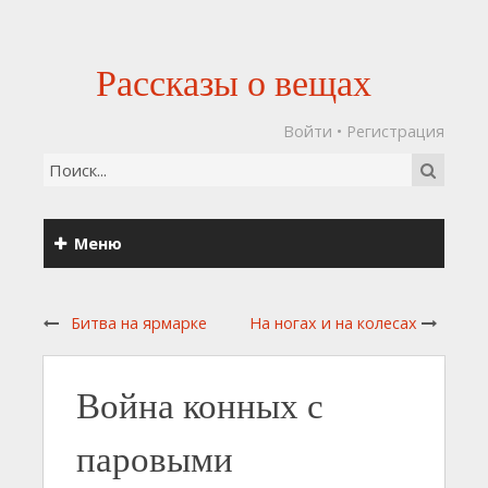
Рассказы о вещах
Войти
•
Регистрация
Меню
Битва на ярмарке
На ногах и на колесах
Война конных с
паровыми