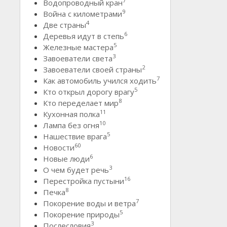
7
Водопроводный кран
9
Война с километрами
4
Две страны
6
Деревья идут в степь
5
Железные мастера
3
Завоеватели света
2
Завоеватели своей страны
7
Как автомобиль учился ходить
5
Кто открыл дорогу врагу
8
Кто переделает мир
11
Кухонная полка
10
Лампа без огня
5
Нашествие врага
60
Новости
6
Новые люди
3
О чем будет речь
16
Перестройка пустыни
8
Печка
7
Покорение воды и ветра
5
Покорение природы
3
Послесловия