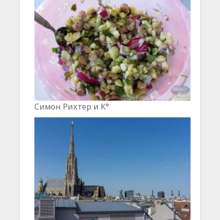
Симон Рихтер и К°