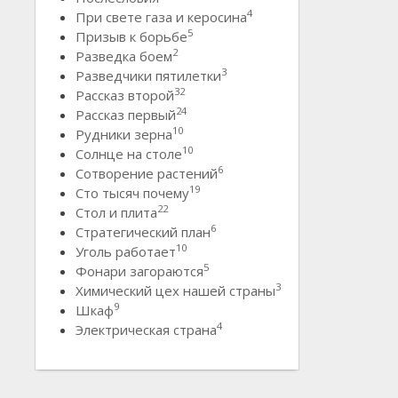
4
При свете газа и керосина
5
Призыв к борьбе
2
Разведка боем
3
Разведчики пятилетки
32
Рассказ второй
24
Рассказ первый
10
Рудники зерна
10
Солнце на столе
6
Сотворение растений
19
Сто тысяч почему
22
Стол и плита
6
Стратегический план
10
Уголь работает
5
Фонари загораются
3
Химический цех нашей страны
9
Шкаф
4
Электрическая страна