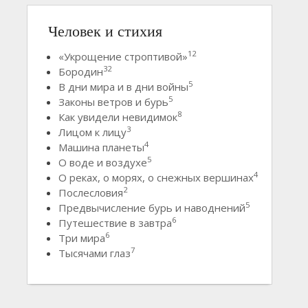
Человек и стихия
12
«Укрощение строптивой»
32
Бородин
5
В дни мира и в дни войны
5
Законы ветров и бурь
8
Как увидели невидимок
3
Лицом к лицу
4
Машина планеты
5
О воде и воздухе
4
О реках, о морях, о снежных вершинах
2
Послесловия
5
Предвычисление бурь и наводнений
6
Путешествие в завтра
6
Три мира
7
Тысячами глаз