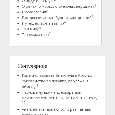
О воде и воздухе
4
О реках, о морях, о снежных вершинах
2
Послесловия
5
Предвычисление бурь и наводнений
6
Путешествие в завтра
6
Три мира
7
Тысячами глаз
Популярное
Как использовать биткоины в России:
руководство по покупке, продаже и
11
обмену
Таблица лучших видеокарт для
майнинга: хэшрейты и цены в 2021 году
10
Антисептики для полости рта - виды,
7
особенности