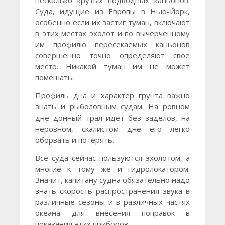
несколько крутых подводных каньонов.
Суда, идущие из Европы в Нью-Йорк,
особенно если их застиг туман, включают
в этих местах эхолот и по вычерченному
им профилю пересекаемых каньонов
совершенно точно определяют свое
место. Никакой туман им не может
помешать.
Профиль дна и характер грунта важно
знать и рыболовным судам. На ровном
дне донный трал идет без заделов, на
неровном, скалистом дне его легко
оборвать и потерять.
Все суда сейчас пользуются эхолотом, а
многие к тому же и гидролокатором.
Значит, капитану судна обязательно надо
знать скорость распространения звука в
различные сезоны и в различных частях
океана для внесения поправок в
показания этих приборов.