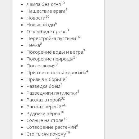
10
Лампа без огня
5
Нашествие врага
60
Новости
6
Новые люди
3
О чем будет речь
16
Перестройка пустыни
8
Печка
7
Покорение воды и ветра
5
Покорение природы
3
Послесловия
4
При свете газа и керосина
5
Призыв к борьбе
2
Разведка боем
3
Разведчики пятилетки
32
Рассказ второй
24
Рассказ первый
10
Рудники зерна
10
Солнце на столе
6
Сотворение растений
19
Сто тысяч почему