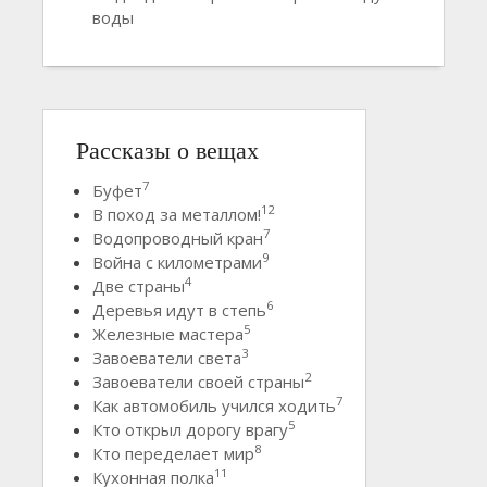
воды
Рассказы о вещах
7
Буфет
12
В поход за металлом!
7
Водопроводный кран
9
Война с километрами
4
Две страны
6
Деревья идут в степь
5
Железные мастера
3
Завоеватели света
2
Завоеватели своей страны
7
Как автомобиль учился ходить
5
Кто открыл дорогу врагу
8
Кто переделает мир
11
Кухонная полка