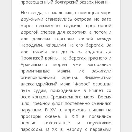
просвещенный болгарский экзарх Иоанн.
Не всегда, к сожалению, с помощью моря
дружными становились острова, но зато
море неизменно служило просторной
дорогой сперва для коротких, а потом и
для дальних торговых связей между
народами, жившими на его берегах. За
две тысячи лет до н. э., задолго до
Троянской войны, на берегах Красного и
Аравийского морей уже загорались
примитивные маяки. Их зажигали
огнепоклонники жрецы. Знаменитый
александрийский маяк "Фарос" освещал
путь судам, приходившим в Египет со
всех концов Средиземного моря. Время
шло, гребной флот постепенно сменился
парусным. В XV в. мореходы вышли на
просторы океана. В XIX в. появились
первые тихоходные и неуклюжие
пароходы. В XX в. наряду с паровыми