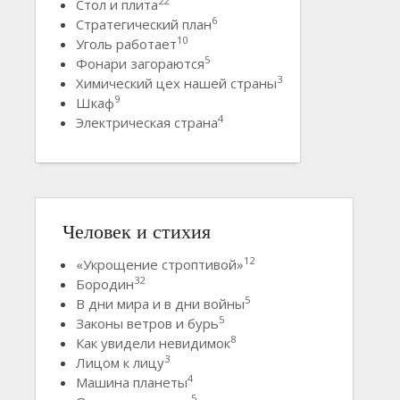
22
Стол и плита
6
Стратегический план
10
Уголь работает
5
Фонари загораются
3
Химический цех нашей страны
9
Шкаф
4
Электрическая страна
Человек и стихия
12
«Укрощение строптивой»
32
Бородин
5
В дни мира и в дни войны
5
Законы ветров и бурь
8
Как увидели невидимок
3
Лицом к лицу
4
Машина планеты
5