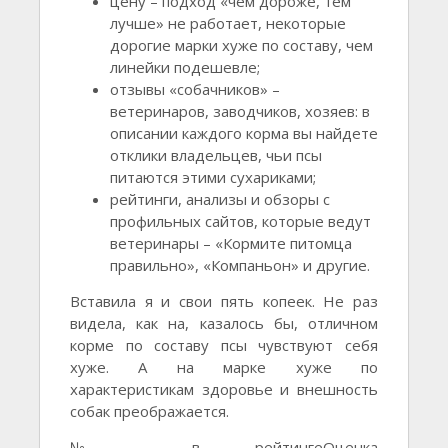
цену – подход «чем дороже, тем
лучше» не работает, некоторые
дорогие марки хуже по составу, чем
линейки подешевле;
отзывы «собачников» –
ветеринаров, заводчиков, хозяев: в
описании каждого корма вы найдете
отклики владельцев, чьи псы
питаются этими сухариками;
рейтинги, анализы и обзоры с
профильных сайтов, которые ведут
ветеринары – «Кормите питомца
правильно», «Компаньон» и другие.
Вставила я и свои пять копеек. Не раз
видела, как на, казалось бы, отличном
корме по составу псы чувствуют себя
хуже. А на марке хуже по
характеристикам здоровье и внешность
собак преображается.
№ в рейтингеОценка