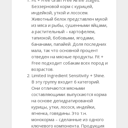
Беззерновой корм с курицей,
индейкой, уткой и лососем.
Животный белок представлен мукой
из мяса и рыбы, сушенными яйцами,
а растительный – картофелем,
тапиокой, бобовыми, ягодами,
бананами, папайей. Доля последних
мала, так что основной процент
отведен на мясные продукты. Fit +
Free подходит собакам всех пород и
возрастов.
Limited Ingredient Sensitivity + Shine.
В эту группу входит 6 категорий.
Они отличаются мясными
составляющими: выпускаются корма
на основе дегидратированой
курицы, утки, лосося, индейки,
ягненка, говядины. Это т.н.
монокорма – сделанные из одного
ключевого компонента. Продукция