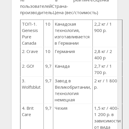
пользователейСтрана-
производительЦена (вес/стоимость)
ТОП-1.
10
Канадская
2,2 кг / 1
Genesis
технология,
900 р.
Pure
изготавливается
Canada
в Германии
2. Crave
10
Германия
2,8 кг / 2
400 р
2. GO!
9,7
Канада
2,7 кг / 1
700 р.
3.
9,7
Завод в
2 кг / 1 800
Wolfsblut
Великобритании,
р.
технология
немецкая
4. Brit
9,7
Чехия
1,5 кг / 400-
Care
1 200 р. в
зависимости
от вида