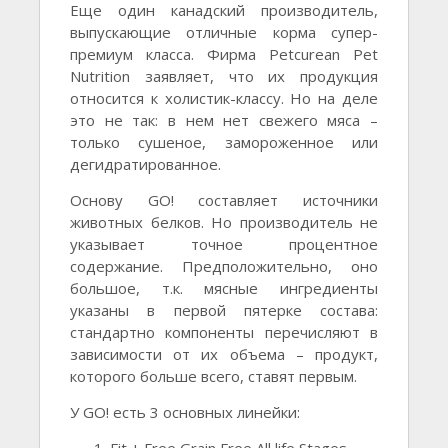
Еще один канадский производитель,
выпускающие отличные корма супер-
премиум класса. Фирма Petcurean Pet
Nutrition заявляет, что их продукция
относится к холистик-классу. Но на деле
это не так: в нем нет свежего мяса –
только сушеное, замороженное или
дегидратированное.
Основу GO! составляет источники
животных белков. Но производитель не
указывает точное процентное
содержание. Предположительно, оно
большое, т.к. мясные ингредиенты
указаны в первой пятерке состава:
стандартно компоненты перечисляют в
зависимости от их объема – продукт,
которого больше всего, ставят первым.
У GO! есть 3 основных линейки:
Fit + Free Grain Free All life Stages.