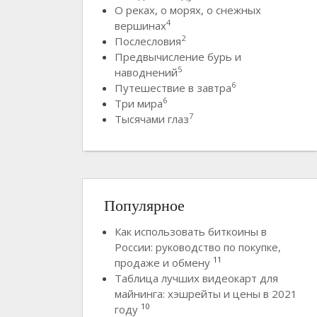
О реках, о морях, о снежных
4
вершинах
2
Послесловия
Предвычисление бурь и
5
наводнений
6
Путешествие в завтра
6
Три мира
7
Тысячами глаз
Популярное
Как использовать биткоины в
России: руководство по покупке,
11
продаже и обмену
Таблица лучших видеокарт для
майнинга: хэшрейты и цены в 2021
10
году