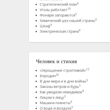
6
Стратегический план
10
Уголь работает
5
Фонари загораются
3
Химический цех нашей страны
9
Шкаф
4
Электрическая страна
Человек и стихия
12
«Укрощение строптивой»
32
Бородин
5
В дни мира и в дни войны
5
Законы ветров и бурь
8
Как увидели невидимок
3
Лицом к лицу
4
Машина планеты
5
О воде и воздухе