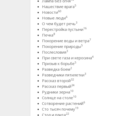
Лампа без огня
5
Нашествие врага
60
Новости
6
Новые люди
3
О чем будет речь
16
Перестройка пустыни
8
Печка
7
Покорение воды и ветра
5
Покорение природы
3
Послесловия
4
При свете газа и керосина
5
Призыв к борьбе
2
Разведка боем
3
Разведчики пятилетки
32
Рассказ второй
24
Рассказ первый
10
Рудники зерна
10
Солнце на столе
6
Сотворение растений
19
Сто тысяч почему
22
Стол и плита