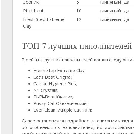
Зооник
5
глиняный
да
Pi-pi-bent
10
глиняный
да
Fresh Step Extreme
12
глиняный
да
Clay
ТОП-7 лучших наполнителей 
В рейтинг лучших наполнителей вошли следующие
Fresh Step Extreme Clay;
Cat’s Best Original;
Catsan Hygiene Plus;
N1 Crystals;
Pi-Pi-Bent Классик;
Pussy-Cat Океанический;
Ever Clean Multiple Cat 10 л;
Далее остановимся подробнее на описании каждог
об особенностях наполнителей, их достоинства
требования в выборе качественного наполнител