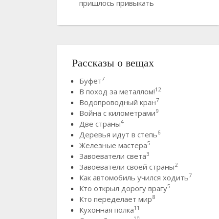
пришлось привыкать
Рассказы о вещах
7
Буфет
12
В поход за металлом!
7
Водопроводный кран
9
Война с километрами
4
Две страны
6
Деревья идут в степь
5
Железные мастера
3
Завоеватели света
2
Завоеватели своей страны
7
Как автомобиль учился ходить
5
Кто открыл дорогу врагу
8
Кто переделает мир
11
Кухонная полка
10