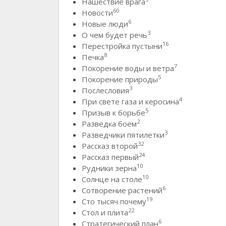
Нашествие врага
60
Новости
6
Новые люди
3
О чем будет речь
16
Перестройка пустыни
8
Печка
7
Покорение воды и ветра
5
Покорение природы
3
Послесловия
4
При свете газа и керосина
5
Призыв к борьбе
2
Разведка боем
3
Разведчики пятилетки
32
Рассказ второй
24
Рассказ первый
10
Рудники зерна
10
Солнце на столе
6
Сотворение растений
19
Сто тысяч почему
22
Стол и плита
6
Стратегический план