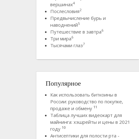
4
вершинах
2
Послесловия
Предвычисление бурь и
5
наводнений
6
Путешествие в завтра
6
Три мира
7
Тысячами глаз
Популярное
Как использовать биткоины в
России: руководство по покупке,
11
продаже и обмену
Таблица лучших видеокарт для
майнинга: хэшрейты и цены в 2021
10
году
Антисептики для полости рта -