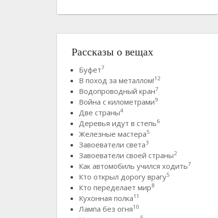
Рассказы о вещах
7
Буфет
12
В поход за металлом!
7
Водопроводный кран
9
Война с километрами
4
Две страны
6
Деревья идут в степь
5
Железные мастера
3
Завоеватели света
2
Завоеватели своей страны
7
Как автомобиль учился ходить
5
Кто открыл дорогу врагу
8
Кто переделает мир
11
Кухонная полка
10
Лампа без огня
5