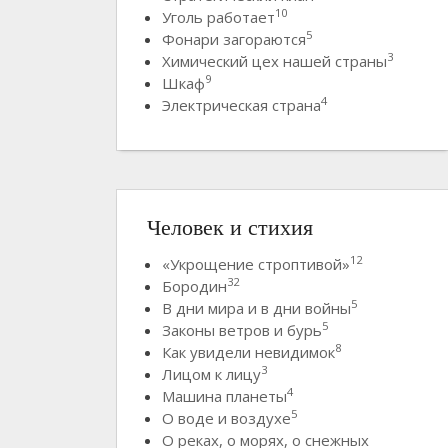
10
Уголь работает
5
Фонари загораются
3
Химический цех нашей страны
9
Шкаф
4
Электрическая страна
Человек и стихия
12
«Укрощение строптивой»
32
Бородин
5
В дни мира и в дни войны
5
Законы ветров и бурь
8
Как увидели невидимок
3
Лицом к лицу
4
Машина планеты
5
О воде и воздухе
О реках, о морях, о снежных