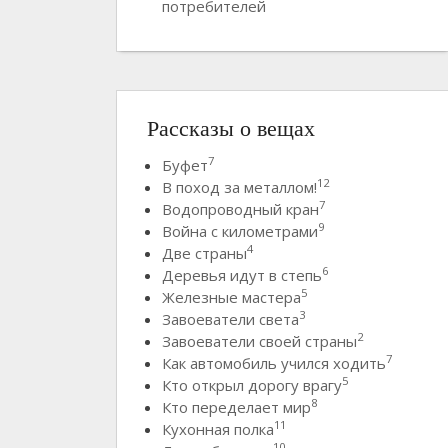
потребителей
Рассказы о вещах
7
Буфет
12
В поход за металлом!
7
Водопроводный кран
9
Война с километрами
4
Две страны
6
Деревья идут в степь
5
Железные мастера
3
Завоеватели света
2
Завоеватели своей страны
7
Как автомобиль учился ходить
5
Кто открыл дорогу врагу
8
Кто переделает мир
11
Кухонная полка
10