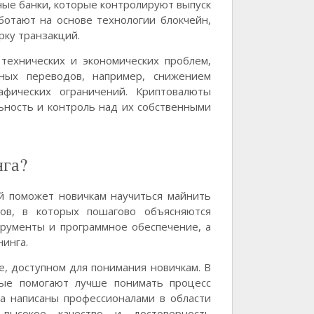
ные банки, которые контролируют выпуск
отают на основе технологии блокчейн,
ку транзакций.
технических и экономических проблем,
ных переводов, например, снижением
афических ограничений. Криптовалюты
ьность и контроль над их собственными
нга?
ый поможет новичкам научиться майнить
ков, в которых пошагово объясняются
рументы и программное обеспечение, а
инга.
, доступном для понимания новичкам. В
рые помогают лучше понимать процесс
са написаны профессионалами в области
 высокое качество и достоверность