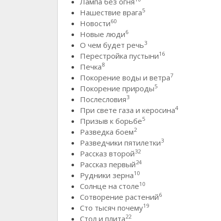
Лампа без огня
5
Нашествие врага
60
Новости
6
Новые люди
3
О чем будет речь
16
Перестройка пустыни
8
Печка
7
Покорение воды и ветра
5
Покорение природы
3
Послесловия
4
При свете газа и керосина
5
Призыв к борьбе
2
Разведка боем
3
Разведчики пятилетки
32
Рассказ второй
24
Рассказ первый
10
Рудники зерна
10
Солнце на столе
6
Сотворение растений
19
Сто тысяч почему
22
Стол и плита