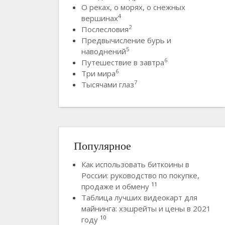
О реках, о морях, о снежных
4
вершинах
2
Послесловия
Предвычисление бурь и
5
наводнений
6
Путешествие в завтра
6
Три мира
7
Тысячами глаз
Популярное
Как использовать биткоины в
России: руководство по покупке,
11
продаже и обмену
Таблица лучших видеокарт для
майнинга: хэшрейты и цены в 2021
10
году