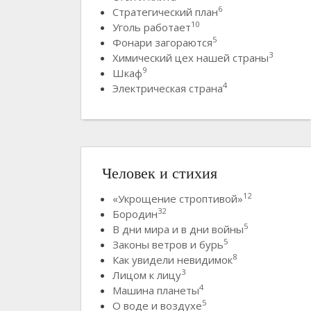
6
Стратегический план
10
Уголь работает
5
Фонари загораются
3
Химический цех нашей страны
9
Шкаф
4
Электрическая страна
Человек и стихия
12
«Укрощение строптивой»
32
Бородин
5
В дни мира и в дни войны
5
Законы ветров и бурь
8
Как увидели невидимок
3
Лицом к лицу
4
Машина планеты
5
О воде и воздухе