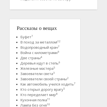
Рассказы о вещах
7
Буфет
12
В поход за металлом!
7
Водопроводный кран
9
Война с километрами
4
Две страны
6
Деревья идут в степь
5
Железные мастера
3
Завоеватели света
2
Завоеватели своей страны
7
Как автомобиль учился ходить
5
Кто открыл дорогу врагу
8
Кто переделает мир
11
Кухонная полка
10
Лампа без огня