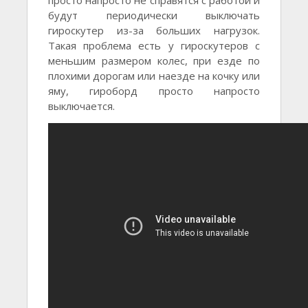
будут периодически выключать
гироскутер из-за больших нагрузок.
Такая проблема есть у гироскутеров с
меньшим размером колес, при езде по
плохими дорогам или наезде на кочку или
яму, гироборд просто напросто
выключается.