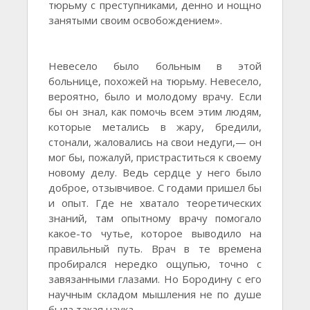
тюрьму с преступниками, денно и нощно
занятыми своим освобождением».
Невесело было больным в этой
больнице, похожей на тюрьму. Невесело,
вероятно, было и молодому врачу. Если
бы он знал, как помочь всем этим людям,
которые метались в жару, бредили,
стонали, жаловались на свои недуги,— он
мог бы, пожалуй, пристраститься к своему
новому делу. Ведь сердце у него было
доброе, отзывчивое. С годами пришел бы
и опыт. Где не хватало теоретических
знаний, там опытному врачу помогало
какое-то чутье, которое выводило на
правильный путь. Врач в те времена
пробирался нередко ощупью, точно с
завязанными глазами. Но Бородину с его
научным складом мышления не по душе
была такая наука.