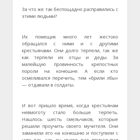
За что же так беспощадно расправились с
этими людьми?
Их помещик много лет жестоко
обращался с ними и с другими
крестьянами. Они долго терпели, так же
как терпели их отцы и деды. За
малейшую провинность крепостных
пороли на конюшне. А если кто
осмеливался перечить, тем «брили лбы»
— отдавали в солдаты.
И вот пришло время, когда крестьянам
невмоготу стало больше терпеть.
Нашлось шесть смельчаков, которые
решили проучить своего мучителя. Они
заманили его на конюшню и поступили с
ним так, как он много раз приказывал