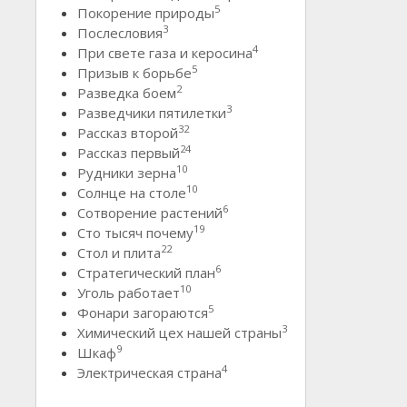
5
Покорение природы
3
Послесловия
4
При свете газа и керосина
5
Призыв к борьбе
2
Разведка боем
3
Разведчики пятилетки
32
Рассказ второй
24
Рассказ первый
10
Рудники зерна
10
Солнце на столе
6
Сотворение растений
19
Сто тысяч почему
22
Стол и плита
6
Стратегический план
10
Уголь работает
5
Фонари загораются
3
Химический цех нашей страны
9
Шкаф
4
Электрическая страна