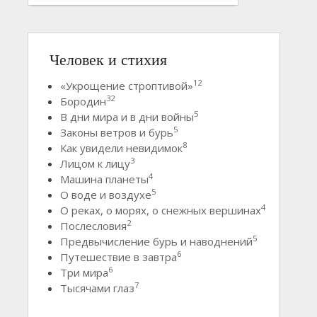
Человек и стихия
12
«Укрощение строптивой»
32
Бородин
5
В дни мира и в дни войны
5
Законы ветров и бурь
8
Как увидели невидимок
3
Лицом к лицу
4
Машина планеты
5
О воде и воздухе
4
О реках, о морях, о снежных вершинах
2
Послесловия
5
Предвычисление бурь и наводнений
6
Путешествие в завтра
6
Три мира
7
Тысячами глаз