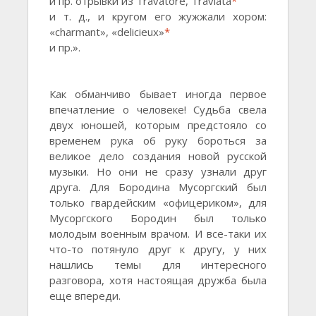
и пр. отрывки из Travatore, Traviata
*
и т. д., и кругом его жужжали хором:
«charmant», «delicieux»
*
и пр.».
Как обманчиво бывает иногда первое
впечатление о человеке! Судьба свела
двух юношей, которым предстояло со
временем рука об руку бороться за
великое дело создания новой русской
музыки. Но они не сразу узнали друг
друга. Для Бородина Мусоргский был
только гвардейским «офицериком», для
Мусоргского Бородин был только
молодым военным врачом. И все-таки их
что-то потянуло друг к другу, у них
нашлись темы для интересного
разговора, хотя настоящая дружба была
еще впереди.