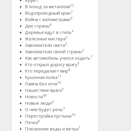
12
В поход за металлом!
7
Водопроводный кран
9
Война с километрами
4
Две страны
6
Деревья идут в степь
5
Железные мастера
3
Завоеватели света
2
Завоеватели своей страны
7
Как автомобиль учился ходить
5
Кто открыл дорогу врагу
8
Кто переделает мир
11
Кухонная полка
10
Лампа без огня
5
Нашествие врага
60
Новости
6
Новые люди
3
О чем будет речь
16
Перестройка пустыни
8
Печка
7
Покорение воды и ветра