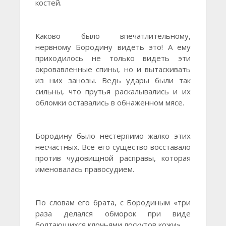
костей.
Каково было впечатлительному,
нервному Бородину видеть это! А ему
приходилось не только видеть эти
окровавленные спины, но и вытаскивать
из них занозы. Ведь удары были так
сильны, что прутья раскалывались и их
обломки оставались в обнаженном мясе.
Бородину было нестерпимо жалко этих
несчастных. Все его существо восставало
против чудовищной расправы, которая
именовалась правосудием.
По словам его брата, с Бородиным «три
раза делался обморок при виде
болтающихся клочьями лоскутов кожи».