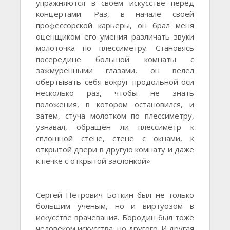
упражняются в своем искусстве перед
концертами. Раз, в начале своей
профессорской карьеры, он брал меня
оценщиком его умения различать звуки
молоточка по плессиметру. Становясь
посередине большой комнаты с
зажмуренными глазами, он велел
обертывать себя вокруг продольной оси
несколько раз, чтобы не знать
положения, в котором остановился, и
затем, стуча молотком по плессиметру,
узнавал, обращен ли плессиметр к
сплошной стене, стене с окнами, к
открытой двери в другую комнату и даже
к печке с открытой заслонкой».
Сергей Петрович Боткин был не только
большим ученым, но и виртуозом в
искусстве врачевания. Бородин был тоже
человеком искусства, но другого. И другая