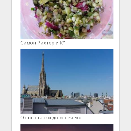
Симон Рихтер и К°
От выставки до «овечек»