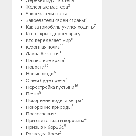
5
Железные мастера
3
Завоеватели света
2
Завоеватели своей страны
7
Как автомобиль учился ходить
5
Кто открыл дорогу врагу
8
Кто переделает мир
11
Кухонная полка
10
Лампа без огня
5
Нашествие врага
60
Новости
6
Новые люди
3
О чем будет речь
16
Перестройка пустыни
8
Печка
7
Покорение воды и ветра
5
Покорение природы
3
Послесловия
4
При свете газа и керосина
5
Призыв к борьбе
2
Разведка боем