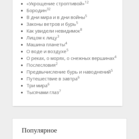
12
«Укрощение строптивой»
32
Бородин
5
В дни мира и в дни войны
5
Законы ветров и бурь
8
Как увидели невидимок
3
Лицом к лицу
4
Машина планеты
5
О воде и воздухе
4
О реках, о морях, о снежных вершинах
2
Послесловия
5
Предвычисление бурь и наводнений
6
Путешествие в завтра
6
Три мира
7
Тысячами глаз
Популярное