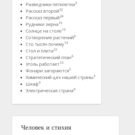
3
Разведчики пятилетки
32
Рассказ второй
24
Рассказ первый
10
Рудники зерна
10
Солнце на столе
6
Сотворение растений
19
Сто тысяч почему
22
Стол и плита
6
Стратегический план
10
Уголь работает
5
Фонари загораются
3
Химический цех нашей страны
9
Шкаф
4
Электрическая страна
Человек и стихия