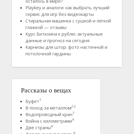
осталось в мире?
Playkey и аналоги: как выбрать лучший
сервис для игр без видеокарты
Стиральная машинка с сушкой и лёгкой
глажкой — отзывы
Курс Биткоина к рублю: актуальные
данные и прогноз на сегодня
Карнизы для штор: фото настенной и
потолочной гардины
Рассказы о вещах
7
Буфет
12
В поход за металлом!
7
Водопроводный кран
9
Война с километрами
4
Две страны
6
Деревья идут в степь