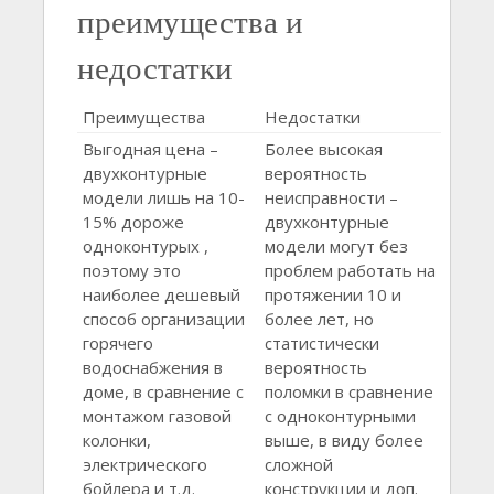
преимущества и
недостатки
Преимущества
Недостатки
Выгодная цена –
Более высокая
двухконтурные
вероятность
модели лишь на 10-
неисправности –
15% дороже
двухконтурные
одноконтурых ,
модели могут без
поэтому это
проблем работать на
наиболее дешевый
протяжении 10 и
способ организации
более лет, но
горячего
статистически
водоснабжения в
вероятность
доме, в сравнение с
поломки в сравнение
монтажом газовой
с одноконтурными
колонки,
выше, в виду более
электрического
сложной
бойлера и т.д.
конструкции и доп.