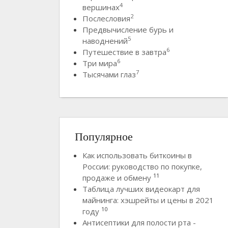
4
вершинах
2
Послесловия
Предвычисление бурь и
5
наводнений
6
Путешествие в завтра
6
Три мира
7
Тысячами глаз
Популярное
Как использовать биткоины в
России: руководство по покупке,
11
продаже и обмену
Таблица лучших видеокарт для
майнинга: хэшрейты и цены в 2021
10
году
Антисептики для полости рта -