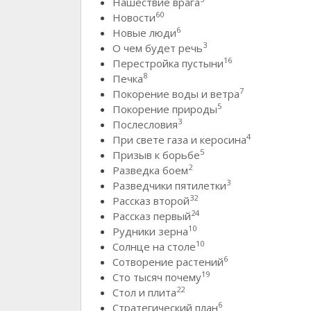
Нашествие врага
60
Новости
6
Новые люди
3
О чем будет речь
16
Перестройка пустыни
8
Печка
7
Покорение воды и ветра
5
Покорение природы
3
Послесловия
4
При свете газа и керосина
5
Призыв к борьбе
2
Разведка боем
3
Разведчики пятилетки
32
Рассказ второй
24
Рассказ первый
10
Рудники зерна
10
Солнце на столе
6
Сотворение растений
19
Сто тысяч почему
22
Стол и плита
6
Стратегический план