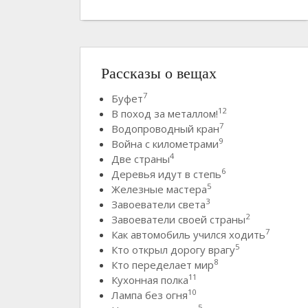
Рассказы о вещах
7
Буфет
12
В поход за металлом!
7
Водопроводный кран
9
Война с километрами
4
Две страны
6
Деревья идут в степь
5
Железные мастера
3
Завоеватели света
2
Завоеватели своей страны
7
Как автомобиль учился ходить
5
Кто открыл дорогу врагу
8
Кто переделает мир
11
Кухонная полка
10
Лампа без огня
5