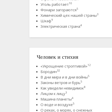
10
Уголь работает
5
Фонари загораются
3
Химический цех нашей страны
9
Шкаф
4
Электрическая страна
Человек и стихия
12
«Укрощение строптивой»
32
Бородин
5
В дни мира и в дни войны
5
Законы ветров и бурь
8
Как увидели невидимок
3
Лицом к лицу
4
Машина планеты
5
О воде и воздухе
О реках, о морях, о снежных