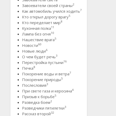
2
Завоеватели своей страны
7
Как автомобиль учился ходить
5
Кто открыл дорогу врагу
8
Кто переделает мир
11
Кухонная полка
10
Лампа без огня
5
Нашествие врага
60
Новости
6
Новые люди
3
О чем будет речь
16
Перестройка пустыни
8
Печка
7
Покорение воды и ветра
5
Покорение природы
3
Послесловия
4
При свете газа и керосина
5
Призыв к борьбе
2
Разведка боем
3
Разведчики пятилетки
32
Рассказ второй