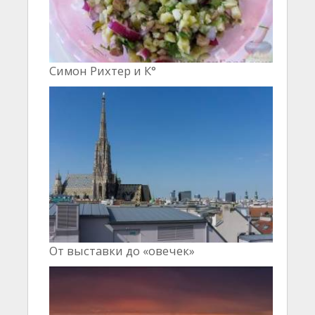
Симон Рихтер и К°
От выставки до «овечек»