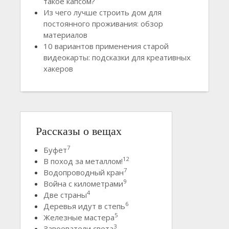
такое капсом?
Из чего лучше строить дом для
постоянного проживания: обзор
материалов
10 вариантов применения старой
видеокарты: подсказки для креативных
хакеров
Рассказы о вещах
7
Буфет
12
В поход за металлом!
7
Водопроводный кран
9
Война с километрами
4
Две страны
6
Деревья идут в степь
5
Железные мастера
3
Завоеватели света