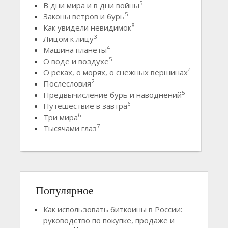
5
В дни мира и в дни войны
5
Законы ветров и бурь
8
Как увидели невидимок
3
Лицом к лицу
4
Машина планеты
5
О воде и воздухе
4
О реках, о морях, о снежных вершинах
2
Послесловия
5
Предвычисление бурь и наводнений
6
Путешествие в завтра
6
Три мира
7
Тысячами глаз
Популярное
Как использовать биткоины в России:
руководство по покупке, продаже и