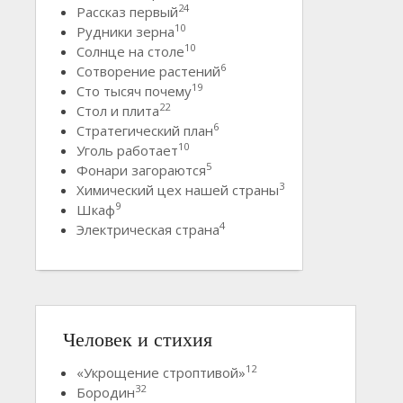
24
Рассказ первый
10
Рудники зерна
10
Солнце на столе
6
Сотворение растений
19
Сто тысяч почему
22
Стол и плита
6
Стратегический план
10
Уголь работает
5
Фонари загораются
3
Химический цех нашей страны
9
Шкаф
4
Электрическая страна
Человек и стихия
12
«Укрощение строптивой»
32
Бородин