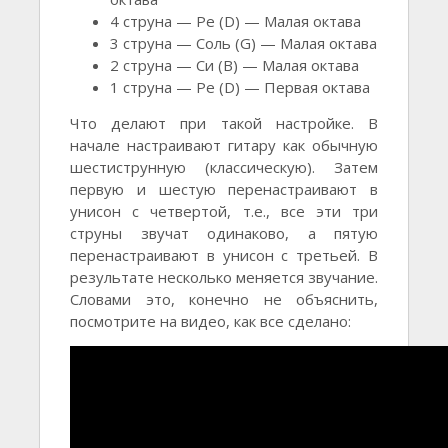
4 струна — Ре (D) — Малая октава
3 струна — Соль (G) — Малая октава
2 струна — Си (B) — Малая октава
1 струна — Ре (D) — Первая октава
Что делают при такой настройке. В
начале настраивают гитару как обычную
шестиструнную (классическую). Затем
первую и шестую перенастраивают в
унисон с четвертой, т.е., все эти три
струны звучат одинаково, а пятую
перенастраивают в унисон с третьей. В
результате несколько меняется звучание.
Словами это, конечно не объяснить,
посмотрите на видео, как все сделано: