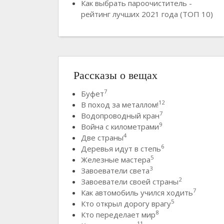
Как выбрать пароочиститель -
рейтинг лучших 2021 года (ТОП 10)
Рассказы о вещах
7
Буфет
12
В поход за металлом!
7
Водопроводный кран
9
Война с километрами
4
Две страны
6
Деревья идут в степь
5
Железные мастера
3
Завоеватели света
2
Завоеватели своей страны
7
Как автомобиль учился ходить
5
Кто открыл дорогу врагу
8
Кто переделает мир
11