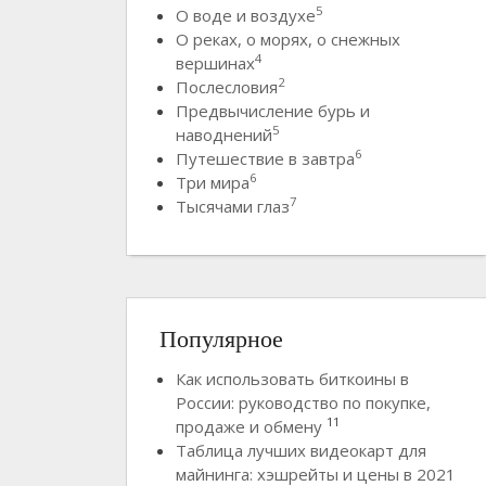
5
О воде и воздухе
О реках, о морях, о снежных
4
вершинах
2
Послесловия
Предвычисление бурь и
5
наводнений
6
Путешествие в завтра
6
Три мира
7
Тысячами глаз
Популярное
Как использовать биткоины в
России: руководство по покупке,
11
продаже и обмену
Таблица лучших видеокарт для
майнинга: хэшрейты и цены в 2021