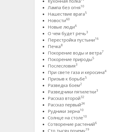
Кухонная полка
10
Лампа без огня
5
Нашествие врага
60
Новости
6
Новые люди
3
О чем будет речь
16
Перестройка пустыни
8
Печка
7
Покорение воды и ветра
5
Покорение природы
3
Послесловия
4
При свете газа и керосина
5
Призыв к борьбе
2
Разведка боем
3
Разведчики пятилетки
32
Рассказ второй
24
Рассказ первый
10
Рудники зерна
10
Солнце на столе
6
Сотворение растений
19
Сто тысяч почему