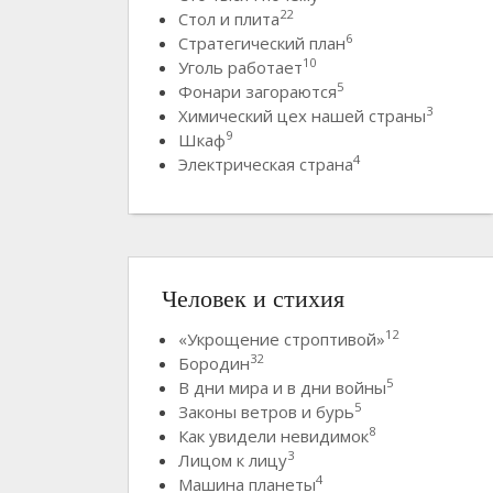
22
Стол и плита
6
Стратегический план
10
Уголь работает
5
Фонари загораются
3
Химический цех нашей страны
9
Шкаф
4
Электрическая страна
Человек и стихия
12
«Укрощение строптивой»
32
Бородин
5
В дни мира и в дни войны
5
Законы ветров и бурь
8
Как увидели невидимок
3
Лицом к лицу
4
Машина планеты