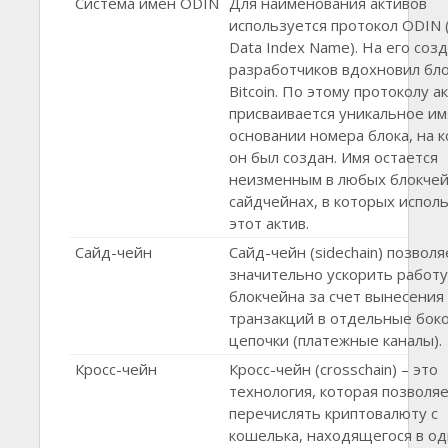
Система имен ODIN
Для наименования активов
используется протокол ODIN 
Data Index Name). На его соз
разработчиков вдохновил бл
Bitcoin. По этому протоколу а
присваивается уникальное им
основании номера блока, на 
он был создан. Имя остается
неизменным в любых блокчей
сайдчейнах, в которых испол
этот актив.
Сайд-чейн
Сайд-чейн (sidechain) позволя
значительно ускорить работу
блокчейна за счет вынесения
транзакций в отдельные бок
цепочки (платежные каналы).
Кросс-чейн
Кросс-чейн (crosschain) – это
технология, которая позволя
перечислять криптовалюту с
кошелька, находящегося в о