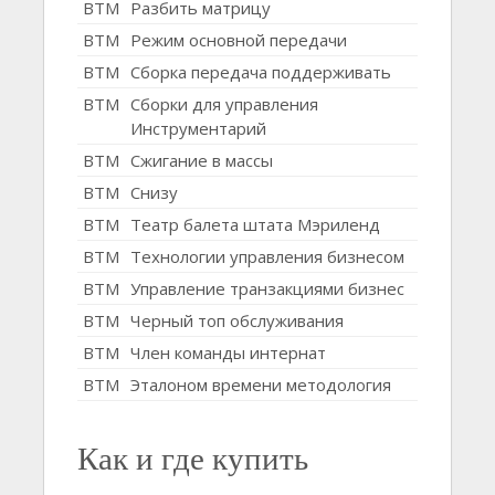
BTM
Разбить матрицу
BTM
Режим основной передачи
BTM
Сборка передача поддерживать
BTM
Сборки для управления
Инструментарий
BTM
Сжигание в массы
BTM
Снизу
BTM
Театр балета штата Мэриленд
BTM
Технологии управления бизнесом
BTM
Управление транзакциями бизнес
BTM
Черный топ обслуживания
BTM
Член команды интернат
BTM
Эталоном времени методология
Как и где купить