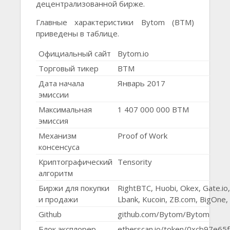
децентрализованной бирже.
Главные характеристики Bytom (BTM)
приведены в таблице.
Официальный сайт
Bytom.io
Торговый тикер
BTM
Дата начала
Январь 2017
эмиссии
Максимальная
1 407 000 000 BTM
эмиссия
Механизм
Proof of Work
консенсуса
Криптографический
Tensority
алгоритм
Биржи для покупки
RightBTC, Huobi, Okex, Gate.io,
и продажи
Lbank, Kucoin, ZB.com, BigOne
Github
github.com/Bytom/Bytom
Блок эксплорер
etherscan.io/token/0xcb97e