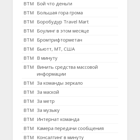
BTM
Бой что деньги
BTM
Большая гора грома
BTM
Боробудур Travel Mart
BTM
Боулинг в этом месяце
BTM
Бромтрифторметан
BTM
Бьютт, MT, США
BTM
В минуту
BTM
Винить средства массовой
информации
BTM
За команды зеркало
BTM
За маской
BTM
За метр
BTM
За музыку
BTM
Интернат команда
BTM
Камера передачи сообщения
BTM
Консалтинг в минуту