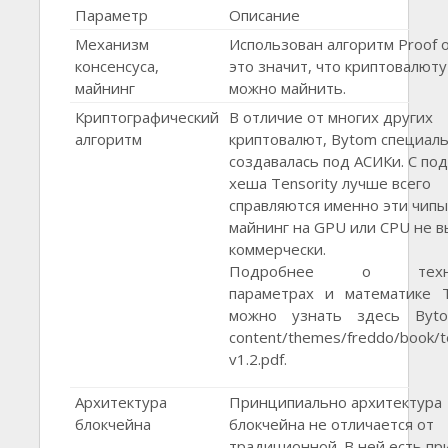
Параметр
Описание
Механизм
Использован алгоритм Proof o
консенсуса,
это значит, что криптовалют
майнинг
можно майнить.
Криптографический
В отличие от многих других
алгоритм
криптовалют, Bytom специал
создавалась под АСИКи. С по
хеша Tensority лучше всего
справляются именно эти чипы
майнинг на GPU или CPU не 
коммерчески.
Подробнее о техни
параметрах и математике T
можно узнать здесь Bytom
content/themes/freddo/book/t
v1.2.pdf.
Архитектура
Принципиально архитектура
блокчейна
блокчейна не отличается от
традиционной. В ней есть п