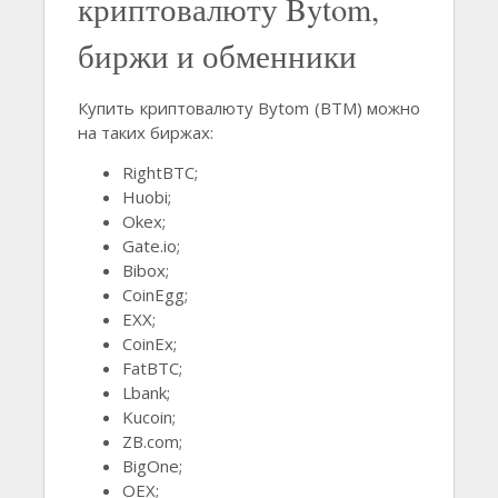
криптовалюту Bytom,
биржи и обменники
Купить криптовалюту Bytom (BTM) можно
на таких биржах:
RightBTC;
Huobi;
Okex;
Gate.io;
Bibox;
CoinEgg;
EXX;
CoinEx;
FatBTC;
Lbank;
Kucoin;
ZB.com;
BigOne;
OEX;