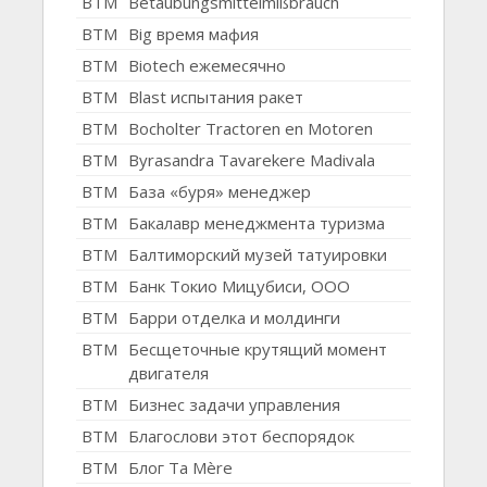
BTM
Betäubungsmittelmißbrauch
BTM
Big время мафия
BTM
Biotech ежемесячно
BTM
Blast испытания ракет
BTM
Bocholter Tractoren en Motoren
BTM
Byrasandra Tavarekere Madivala
BTM
База «буря» менеджер
BTM
Бакалавр менеджмента туризма
BTM
Балтиморский музей татуировки
BTM
Банк Токио Мицубиси, ООО
BTM
Барри отделка и молдинги
BTM
Бесщеточные крутящий момент
двигателя
BTM
Бизнес задачи управления
BTM
Благослови этот беспорядок
BTM
Блог Ta Mère