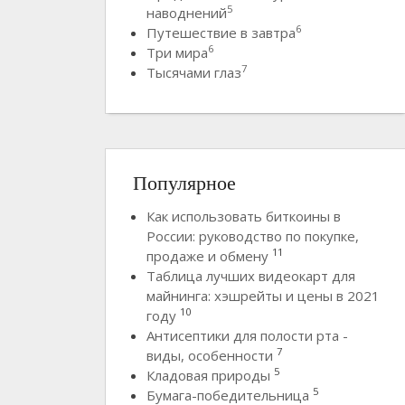
5
наводнений
6
Путешествие в завтра
6
Три мира
7
Тысячами глаз
Популярное
Как использовать биткоины в
России: руководство по покупке,
11
продаже и обмену
Таблица лучших видеокарт для
майнинга: хэшрейты и цены в 2021
10
году
Антисептики для полости рта -
7
виды, особенности
5
Кладовая природы
5
Бумага-победительница