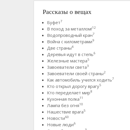
Рассказы о вещах
7
Буфет
12
В поход за металлом!
7
Водопроводный кран
9
Война с километрами
4
Две страны
6
Деревья идут в степь
5
Железные мастера
3
Завоеватели света
2
Завоеватели своей страны
7
Как автомобиль учился ходить
5
Кто открыл дорогу врагу
8
Кто переделает мир
11
Кухонная полка
10
Лампа без огня
5
Нашествие врага
60
Новости
6
Новые люди
3