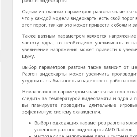
работы видеокарты.
Одним из главных параметров разгона является ч
что у каждой модели видеокарты есть свой порог
этот порог, так как это может привести к сбоям и з
Также важным параметром является напряжение 
частоту ядра, то необходимо увеличивать и на
увеличение напряжения может привести к увел
шуму.
Выбор параметров разгона также зависит от це
Разгон видеокарты может увеличить производи
ухудшить стабильность и надежность работы ком
Немаловажным параметром является система охл
следить за температурой видеопамяти и ядра и п
вы планируете проводить длительные игровы
эффективную систему охлаждения.
Выбор подходящих параметров разгона явля
успешном разгоне видеокарты AMD Radeon.
Частота ядра, напряжение ядра и система ох