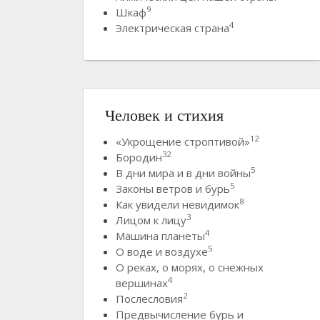
9
Шкаф
4
Электрическая страна
Человек и стихия
12
«Укрощение строптивой»
32
Бородин
5
В дни мира и в дни войны
5
Законы ветров и бурь
8
Как увидели невидимок
3
Лицом к лицу
4
Машина планеты
5
О воде и воздухе
О реках, о морях, о снежных
4
вершинах
2
Послесловия
Предвычисление бурь и