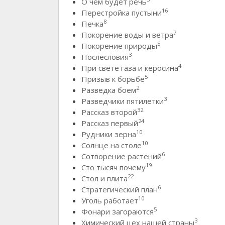
О чем будет речь
16
Перестройка пустыни
8
Печка
7
Покорение воды и ветра
5
Покорение природы
3
Послесловия
4
При свете газа и керосина
5
Призыв к борьбе
2
Разведка боем
3
Разведчики пятилетки
32
Рассказ второй
24
Рассказ первый
10
Рудники зерна
10
Солнце на столе
6
Сотворение растений
19
Сто тысяч почему
22
Стол и плита
6
Стратегический план
10
Уголь работает
5
Фонари загораются
3
Химический цех нашей страны