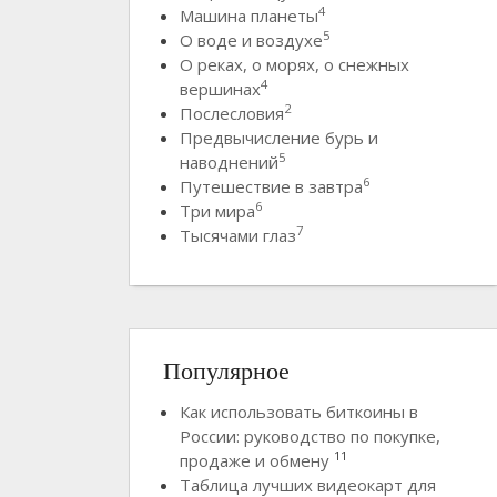
4
Машина планеты
5
О воде и воздухе
О реках, о морях, о снежных
4
вершинах
2
Послесловия
Предвычисление бурь и
5
наводнений
6
Путешествие в завтра
6
Три мира
7
Тысячами глаз
Популярное
Как использовать биткоины в
России: руководство по покупке,
11
продаже и обмену
Таблица лучших видеокарт для