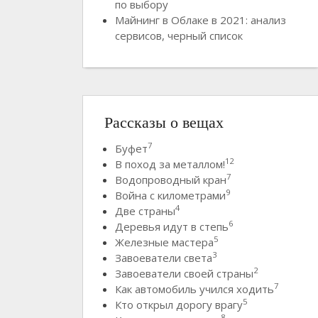
по выбору
Майнинг в Облаке в 2021: анализ
сервисов, черный список
Рассказы о вещах
7
Буфет
12
В поход за металлом!
7
Водопроводный кран
9
Война с километрами
4
Две страны
6
Деревья идут в степь
5
Железные мастера
3
Завоеватели света
2
Завоеватели своей страны
7
Как автомобиль учился ходить
5
Кто открыл дорогу врагу
8