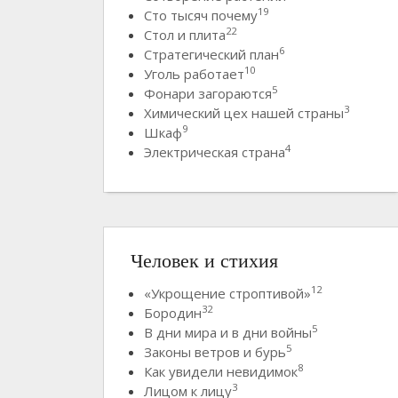
19
Сто тысяч почему
22
Стол и плита
6
Стратегический план
10
Уголь работает
5
Фонари загораются
3
Химический цех нашей страны
9
Шкаф
4
Электрическая страна
Человек и стихия
12
«Укрощение строптивой»
32
Бородин
5
В дни мира и в дни войны
5
Законы ветров и бурь
8
Как увидели невидимок
3
Лицом к лицу