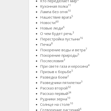
Кто переделает мир
11
Кухонная полка
10
Лампа без огня
5
Нашествие врага
60
Новости
6
Новые люди
3
О чем будет речь
16
Перестройка пустыни
8
Печка
7
Покорение воды и ветра
5
Покорение природы
3
Послесловия
4
При свете газа и керосина
5
Призыв к борьбе
2
Разведка боем
3
Разведчики пятилетки
32
Рассказ второй
24
Рассказ первый
10
Рудники зерна
10
Солнце на столе
6
Сотворение растений