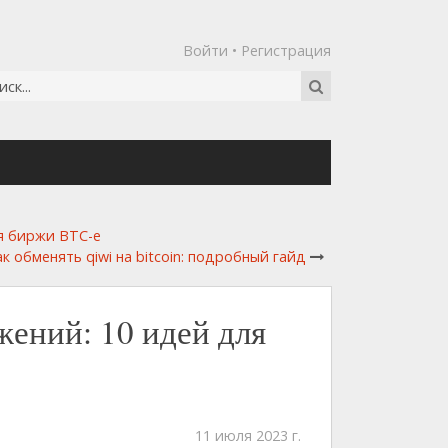
Войти
•
Регистрация
я биржи BTC-e
ак обменять qiwi на bitcoin: подробный гайд
жений: 10 идей для
11 июля 2023 г.